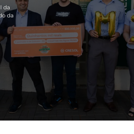
l da
do da