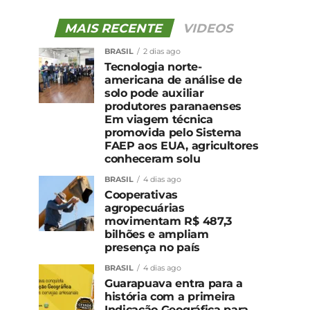
MAIS RECENTE
VIDEOS
BRASIL
2 dias ago
Tecnologia norte-
americana de análise de
solo pode auxiliar
produtores paranaenses
Em viagem técnica
promovida pelo Sistema
FAEP aos EUA, agricultores
conheceram solu
BRASIL
4 dias ago
Cooperativas
agropecuárias
movimentam R$ 487,3
bilhões e ampliam
presença no país
BRASIL
4 dias ago
Guarapuava entra para a
história com a primeira
Indicação Geográfica para