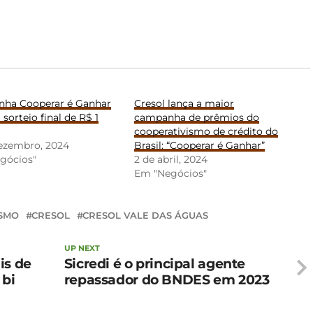
ha Cooperar é Ganhar
Cresol lança a maior
 sorteio final de R$ 1
campanha de prêmios do
cooperativismo de crédito do
dezembro, 2024
Brasil: “Cooperar é Ganhar”
gócios"
2 de abril, 2024
Em "Negócios"
ISMO
CRESOL
CRESOL VALE DAS ÁGUAS
UP NEXT
is de
Sicredi é o principal agente
 bi
repassador do BNDES em 2023