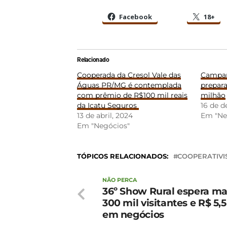
Facebook
18+
Relacionado
Cooperada da Cresol Vale das
Campan
Águas PR/MG é contemplada
prepara
com prêmio de R$100 mil reais
milhão
da Icatu Seguros
16 de 
13 de abril, 2024
Em "Ne
Em "Negócios"
TÓPICOS RELACIONADOS:
COOPERATIV
NÃO PERCA
36º Show Rural espera ma
300 mil visitantes e R$ 5,5
em negócios