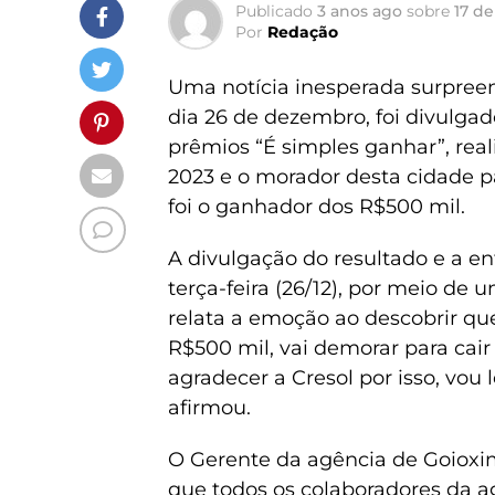
Publicado
3 anos ago
sobre
17 de
Por
Redação
Uma notícia inesperada surpreen
dia 26 de dezembro, foi divulgad
prêmios “É simples ganhar”, rea
2023 e o morador desta cidade 
foi o ganhador dos R$500 mil.
A divulgação do resultado e a en
terça-feira (26/12), por meio de
relata a emoção ao descobrir que 
R$500 mil, vai demorar para cair
agradecer a Cresol por isso, vou l
afirmou.
O Gerente da agência de Goioxim
que todos os colaboradores da a