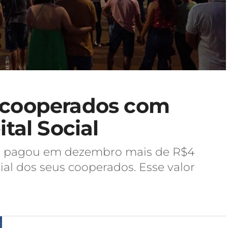
 cooperados com
ital Social
G pagou em dezembro mais de R$4
ial dos seus cooperados. Esse valor