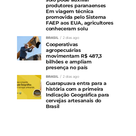
produtores paranaenses
Em viagem técnica
promovida pelo Sistema
FAEP aos EUA, agricultores
conheceram solu
BRASIL
2 dias ago
Cooperativas
agropecuárias
movimentam R$ 487,3
bilhões e ampliam
presença no país
BRASIL
2 dias ago
Guarapuava entra para a
história com a primeira
Indicação Geográfica para
cervejas artesanais do
Brasil