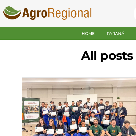
HOME
PARANÁ
All post