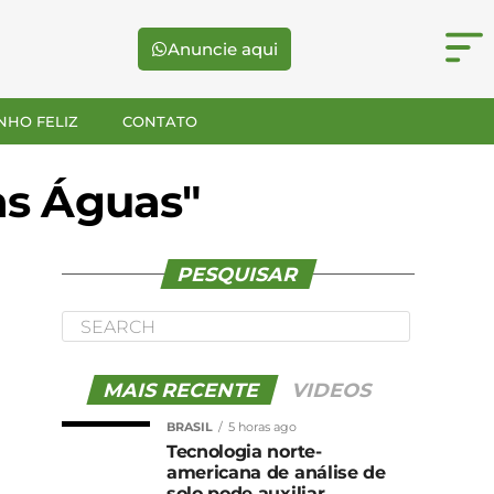
Anuncie aqui
NHO FELIZ
CONTATO
as Águas"
PESQUISAR
MAIS RECENTE
VIDEOS
BRASIL
5 horas ago
Tecnologia norte-
americana de análise de
solo pode auxiliar