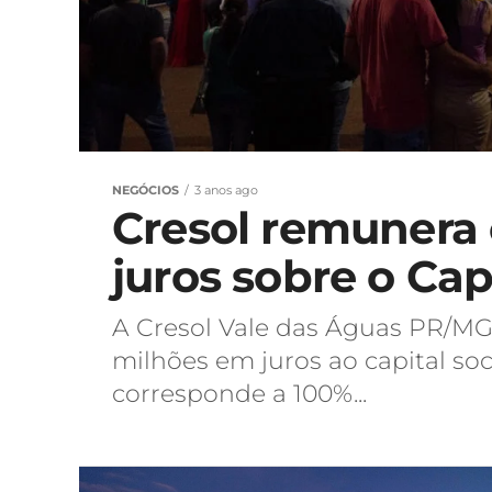
NEGÓCIOS
3 anos ago
Cresol remunera
juros sobre o Cap
A Cresol Vale das Águas PR/M
milhões em juros ao capital soc
corresponde a 100%...