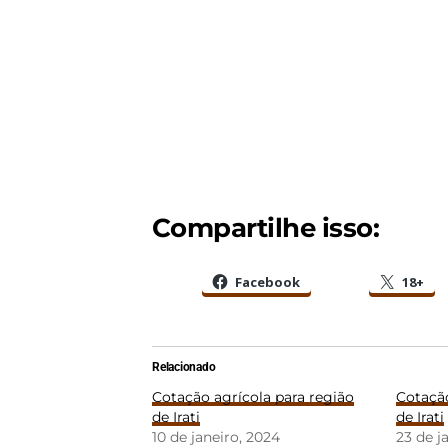
Compartilhe isso:
Facebook
18+
Relacionado
Cotação agrícola para região
Cotação
de Irati
de Irati
10 de janeiro, 2024
23 de j