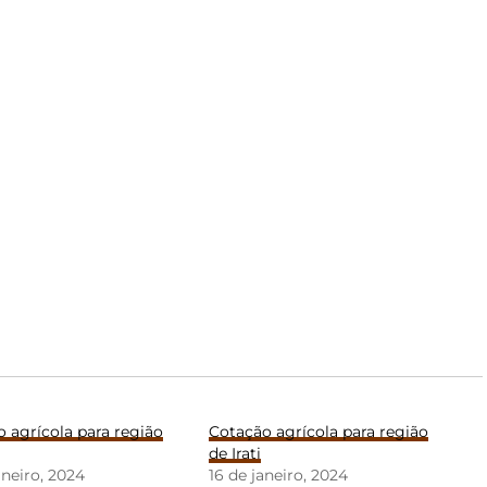
 agrícola para região
Cotação agrícola para região
de Irati
aneiro, 2024
16 de janeiro, 2024