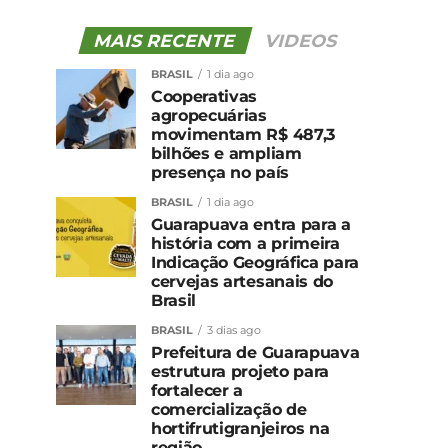
MAIS RECENTE
VIDEOS
BRASIL
1 dia ago
Cooperativas
agropecuárias
movimentam R$ 487,3
bilhões e ampliam
presença no país
BRASIL
1 dia ago
Guarapuava entra para a
história com a primeira
Indicação Geográfica para
cervejas artesanais do
Brasil
BRASIL
3 dias ago
Prefeitura de Guarapuava
estrutura projeto para
fortalecer a
comercialização de
hortifrutigranjeiros na
região