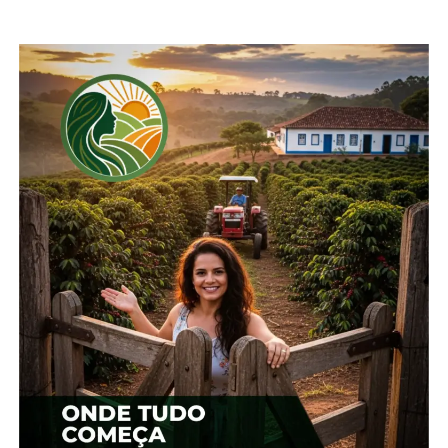
23 de janeiro, 2024
Em "Irati"
TÓPICOS RELACIONADOS:
COTAÇÃO
IRATI
UP NEXT
Cotação agrícola para região de Irati
NÃO PERCA
Cotação agrícola para região de Irati