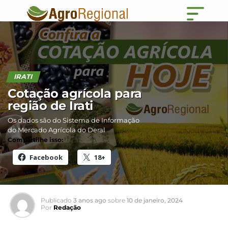
IRATI
Cotação agrícola para
região de Irati
Os dados são do Sistema de Informação
do Mercado Agrícola do Deral
Compartilhe isso:
Facebook
18+
Publicado
3 anos ago
sobre
10 de janeiro, 2024
Por
Redação