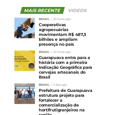
MAIS RECENTE
VIDEOS
BRASIL
20 horas ago
Cooperativas
agropecuárias
movimentam R$ 487,3
bilhões e ampliam
presença no país
BRASIL
20 horas ago
Guarapuava entra para a
história com a primeira
Indicação Geográfica para
cervejas artesanais do
Brasil
BRASIL
3 dias ago
Prefeitura de Guarapuava
estrutura projeto para
fortalecer a
comercialização de
hortifrutigranjeiros na
região