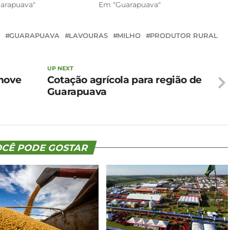
arapuava"
Em "Guarapuava"
GUARAPUAVA
LAVOURAS
MILHO
PRODUTOR RURAL
UP NEXT
omove
Cotação agrícola para região de
Guarapuava
CÊ PODE GOSTAR