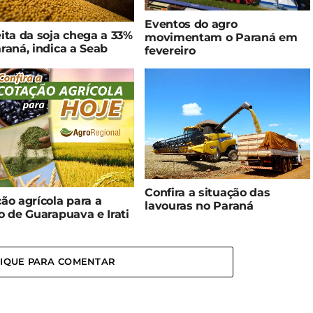
Eventos do agro
ita da soja chega a 33%
movimentam o Paraná em
raná, indica a Seab
fevereiro
Confira a situação das
ão agrícola para a
lavouras no Paraná
o de Guarapuava e Irati
LIQUE PARA COMENTAR