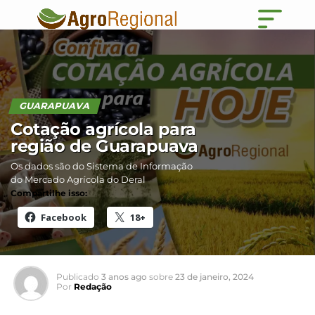
GUARAPUAVA
Cotação agrícola para
região de Guarapuava
Os dados são do Sistema de Informação
do Mercado Agrícola do Deral
Compartilhe isso:
Facebook
18+
Publicado
3 anos ago
sobre
23 de janeiro, 2024
Por
Redação