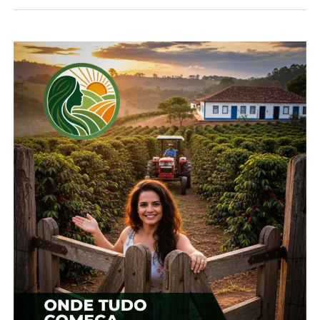
região de Guarapuava e
Irati
5 de dezembro, 2024
Em "Guarapuava"
TÓPICOS RELACIONADOS:
AGRICULTURA
AGRO
COTAÇÃO
PECUÁRIA
PRODUTOR RURAL
UP NEXT
Cotação agrícola para região de Guarapuava
NÃO PERCA
Cotação agrícola para região de Guarapuava