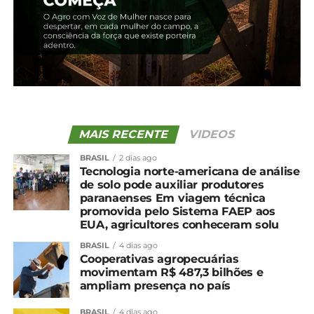
MAIS RECENTE
VIDEOS
BRASIL
2 dias ago
Tecnologia norte-americana de análise
de solo pode auxiliar produtores
paranaenses Em viagem técnica
promovida pelo Sistema FAEP aos
EUA, agricultores conheceram solu
BRASIL
4 dias ago
Cooperativas agropecuárias
movimentam R$ 487,3 bilhões e
ampliam presença no país
BRASIL
4 dias ago