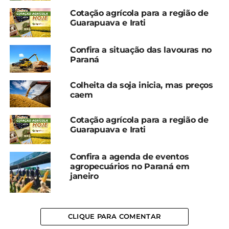
Cotação agrícola para a região de
Guarapuava e Irati
Confira a situação das lavouras no
Paraná
Compartilhe isso:
Colheita da soja inicia, mas preços
caem
Facebook
18+
Cotação agrícola para a região de
Guarapuava e Irati
Relacionado
Confira a agenda de eventos
agropecuários no Paraná em
Cotação agrícola para a
Cotação agrícola para a
janeiro
região de Guarapuava e
região de Guarapuava e
Irati
Irati
21 de novembro, 2024
17 de dezembro, 2024
Em "Guarapuava"
Em "Guarapuava"
CLIQUE PARA COMENTAR
Cotação agrícola para a