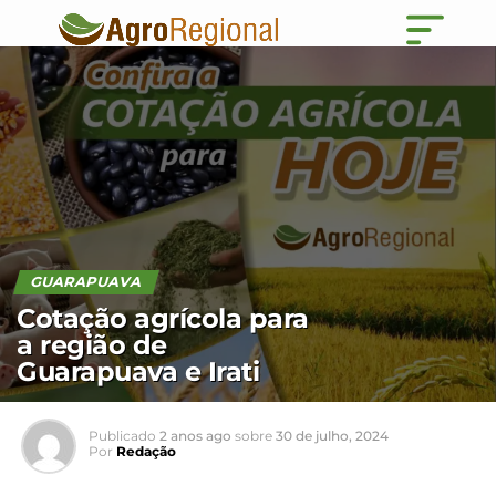
GUARAPUAVA
Cotação agrícola para
a região de
Guarapuava e Irati
Publicado
2 anos ago
sobre
30 de julho, 2024
Por
Redação