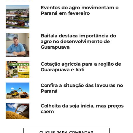
Irati
Irati
Eventos do agro movimentam o
5 de dezembro, 2024
21 de novembro, 2024
Paraná em fevereiro
Em "Guarapuava"
Em "Guarapuava"
Cotação agrícola para a
região de Guarapuava e
Baitala destaca importância do
Irati
agro no desenvolvimento de
17 de dezembro, 2024
Guarapuava
Em "Guarapuava"
Cotação agrícola para a região de
TÓPICOS RELACIONADOS:
AGRICULTURA
COTAÇÃO
Guarapuava e Irati
GUARAPUAVA
IRATI
UP NEXT
Confira a situação das lavouras no
Encontro deve reunir mais de 1,5 mil
Paraná
produtoras rurais em Cascavel
NÃO PERCA
Colheita da soja inicia, mas preços
Paraná cobra ação rápida do governo federal
caem
sobre invasões no Oeste
CLIQUE PARA COMENTAR