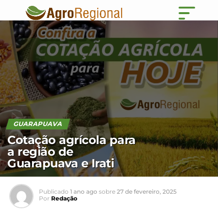
GUARAPUAVA
Cotação agrícola para
a região de
Guarapuava e Irati
Publicado
1 ano ago
sobre
27 de fevereiro, 2025
Por
Redação