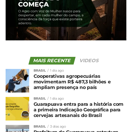
MAIS RECENTE
VIDEOS
BRASIL
1 dia ago
Cooperativas agropecuárias
movimentam R$ 487,3 bilhões e
ampliam presença no país
Compartilhe isso:
BRASIL
1 dia ago
Guarapuava entra para a história com
Facebook
18+
a primeira Indicação Geográfica para
cervejas artesanais do Brasil
BRASIL
3 dias ago
Relacionado