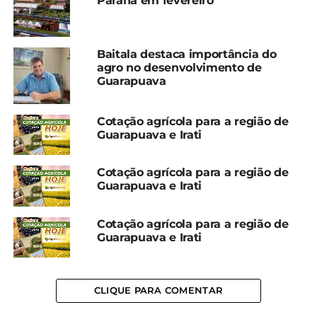
Paraná em fevereiro
Compartilhe isso:
Baitala destaca importância do
agro no desenvolvimento de
Facebook
18+
Guarapuava
Cotação agrícola para a região de
Relacionado
Guarapuava e Irati
Guarapuava e Irati terão
Previsão de chuva para
semana quente; veja a
esta semana em
Cotação agrícola para a região de
previsão do tempo
Guarapuava e Irati
Guarapuava e Irati
5 de fevereiro, 2024
27 de novembro, 2023
Em "Guarapuava"
Em "Guarapuava"
Cotação agrícola para a região de
Semana será chuvosa em
Guarapuava e Irati
Guarapuava e Irati
22 de janeiro, 2024
Em "Guarapuava"
CLIQUE PARA COMENTAR
TÓPICOS RELACIONADOS:
CHUVA
GUARAPUAVA