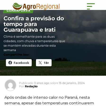
GUARAPUAVA
Confira a previsão do
tempo para
Guarapuava e Irati
Clima é semelhante para as duas
cidades, com chuva e temperaturas que
se mantém elevadas durante esta
semana
Compartilhe isso:
Facebook
18+
Publicado
3 anos ago
sobre
15 de janeiro, 2024
Por
Redação
Após ondas de intenso calor no Paraná, nesta
semana, apesar das temperaturas continuarem