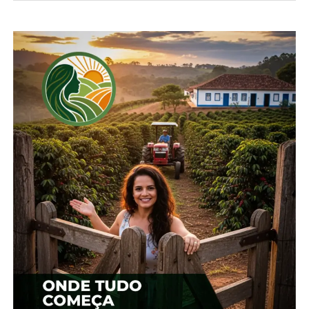
IRATI
PREVISÃO DO TEMPO
TEMPERATURAS ELEVADAS
UP NEXT
Cotação agrícola para região de Guarapuava
NÃO PERCA
Agrária e FAPA promovem Dia de Campo de
Verão em fevereiro