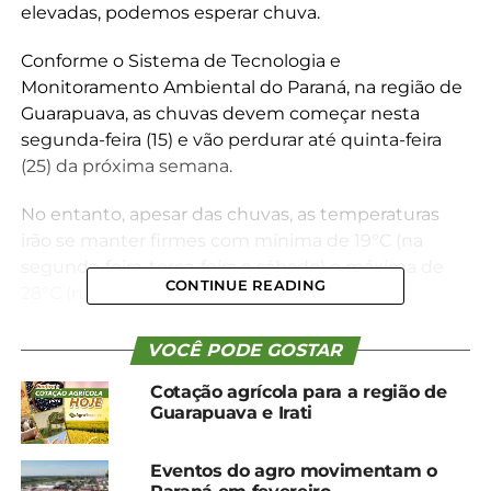
elevadas, podemos esperar chuva.
Conforme o Sistema de Tecnologia e
Monitoramento Ambiental do Paraná, na região de
Guarapuava, as chuvas devem começar nesta
segunda-feira (15) e vão perdurar até quinta-feira
(25) da próxima semana.
No entanto, apesar das chuvas, as temperaturas
irão se manter firmes com mínima de 19°C (na
segunda-feira, terça-feira e sábado) e máxima de
CONTINUE READING
28°C (na terça-feira).
Em Irati, o clima segue semelhante, com chuvas e
VOCÊ PODE GOSTAR
temperaturas elevadas. A previsão é que tenha
Cotação agrícola para a região de
chuva durante toda a semana, com exceção de
Guarapuava e Irati
terça-feira (16). A mínima prevista é de 19°C (na
terça-feira) e a máxima de 30°C (também na terça-
Eventos do agro movimentam o
feira).