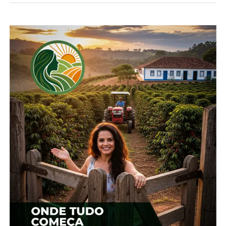
“Nós criamos o
evento tendências
do agro para poder
falar aos nossos
produtores rurais
sobre o cenário