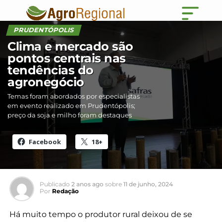
PRUDENTÓPOLIS
Clima e mercado são
pontos centrais nas
tendências do
agronegócio
Temas foram abordados por especialistas
em evento realizado em Prudentópolis;
preço da soja e milho foram destaques
Compartilhe isso:
Facebook
18+
Publicado
2 anos ago
sobre
11 de junho, 2024
Por
Redação
Há muito tempo o produtor rural deixou de se