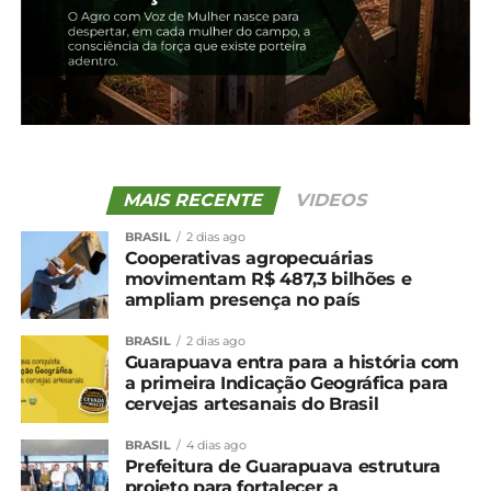
econômico, o clima, e
levar informações e
conhecimento para
tomada de decisão
dos nossos
agricultores,
MAIS RECENTE
VIDEOS
principalmente para
BRASIL
2 dias ago
Cooperativas agropecuárias
quem é produtor de
movimentam R$ 487,3 bilhões e
ampliam presença no país
milho, de soja, de
carne, trigo.Tudo que
BRASIL
2 dias ago
Guarapuava entra para a história com
foi apresentado vai
a primeira Indicação Geográfica para
cervejas artesanais do Brasil
dar bons
BRASIL
4 dias ago
direcionados e
Prefeitura de Guarapuava estrutura
projeto para fortalecer a