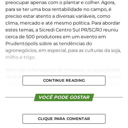
preocupar apenas com o plantar e colher. Agora,
para se ter uma boa rentabilidade no campo, é
preciso estar atento a diversas variáveis, como
clima, mercado e até mesmo política. Para abordar
estes temas, a Sicredi Centro Sul PR/SC/RJ reuniu
cerca de 500 produtores em um evento em
Prudentópolis sobre as tendências do
agronegócios, em especial, para as culturas da soja,
milho e trigo.
Além das informações de mercado, os agricultores
também acompanharam uma apresentação sobre
CONTINUE READING
o clima, com destaque para os fenômenos El Nino
e La Nina e os impactos nas lavouras, apresentada
por Luiz Renato Lazinski, além de uma palestra
VOCÊ PODE GOSTAR
sobre sucessão familiar rural.
CLIQUE PARA COMENTAR