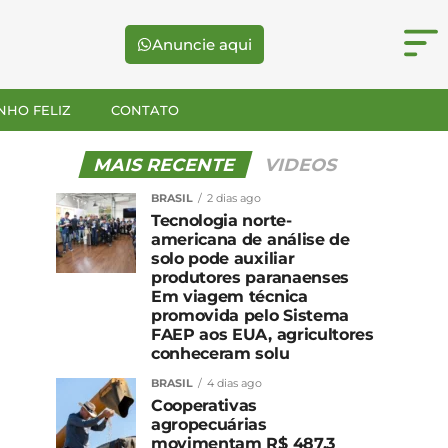
Anuncie aqui
NHO FELIZ
CONTATO
MAIS RECENTE
VIDEOS
BRASIL
2 dias ago
Tecnologia norte-
americana de análise de
solo pode auxiliar
produtores paranaenses
Em viagem técnica
promovida pelo Sistema
FAEP aos EUA, agricultores
conheceram solu
BRASIL
4 dias ago
Cooperativas
agropecuárias
movimentam R$ 487,3