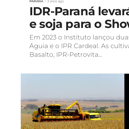
PARANÁ
3 anos ago
IDR-Paraná levará
e soja para o Sh
Em 2023 o Instituto lançou duas
Águia e o IPR Cardeal. As culti
Basalto, IPR-Petrovita...