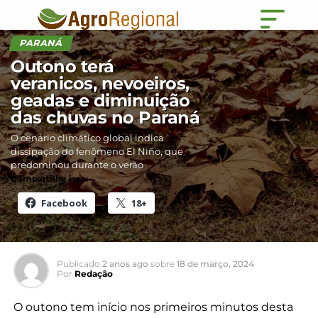
PARANÁ
Outono terá
veranicos, nevoeiros,
geadas e diminuição
das chuvas no Paraná
O cenário climático global indica
dissipação do fenômeno El Niño, que
predominou durante o verão
Compartilhe isso:
Facebook
18+
Publicado
2 anos ago
sobre
18 de março, 2024
Por
Redação
O outono tem início nos primeiros minutos desta