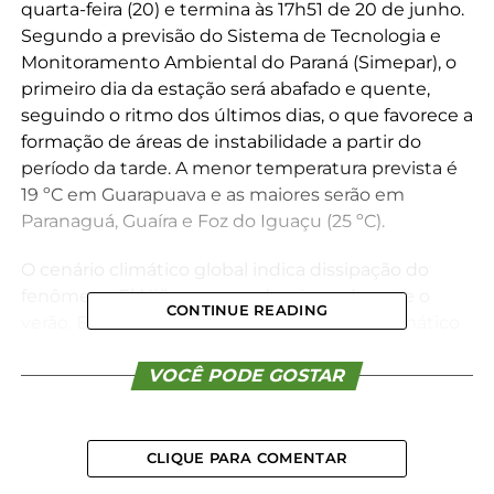
quarta-feira (20) e termina às 17h51 de 20 de junho.
Segundo a previsão do Sistema de Tecnologia e
Monitoramento Ambiental do Paraná (Simepar), o
primeiro dia da estação será abafado e quente,
seguindo o ritmo dos últimos dias, o que favorece a
formação de áreas de instabilidade a partir do
período da tarde. A menor temperatura prevista é
19 ºC em Guarapuava e as maiores serão em
Paranaguá, Guaíra e Foz do Iguaçu (25 ºC).
O cenário climático global indica dissipação do
fenômeno El Niño, que predominou durante o
CONTINUE READING
verão. Entra em cena La Niña, fenômeno climático
que caracteriza o resfriamento das águas do
oceano Pacífico Equatorial até atingir o ápice na
VOCÊ PODE GOSTAR
primavera.
“A temperatura média do ar tende a ficar entre
CLIQUE PARA COMENTAR
próxima e ligeiramente acima da normalidade