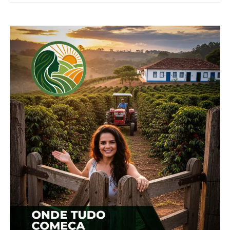
climatológica, exceto na região litorânea, onde
segue o padrão para a estação”, informa o
meteorologista do Simepar, Reinaldo Kneib. Estão
previstos alguns períodos de temperaturas
elevadas. As manhãs e noites tornam-se
progressivamente mais frias.
O regime de chuvas tende a acompanhar a
normalidade climatológica no Litoral, na Capital e
Região Metropolitana. A previsão para as demais
regiões é de precipitação abaixo da normalidade.
“Estão previstos períodos de tempo seco – os
chamados veranicos –, bem como nevoeiros e os
primeiros episódios de geada, característicos da
estação”, observa o meteorologista.
O outono paranaense, em geral, caracteriza-se pela
redução no volume de chuvas em relação ao verão,
causada pelo deslocamento de massas de ar frio e