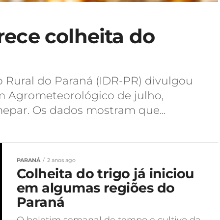
ece colheita do
o Rural do Paraná (IDR-PR) divulgou
im Agrometeorológico de julho,
epar. Os dados mostram que...
PARANÁ
2 anos ago
Colheita do trigo já iniciou
em algumas regiões do
Paraná
O boletim semanal de tempo e cultivo da