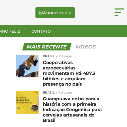
Anuncie aqui
NHO FELIZ
CONTATO
MAIS RECENTE
VIDEOS
BRASIL
1 dia ago
Cooperativas
agropecuárias
movimentam R$ 487,3
bilhões e ampliam
presença no país
BRASIL
1 dia ago
Guarapuava entra para a
história com a primeira
Indicação Geográfica para
cervejas artesanais do
Brasil