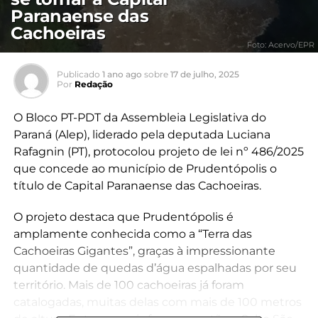
Paranaense das
Cachoeiras
Foto: Acervo/EPR
Publicado
1 ano ago
sobre
17 de julho, 2025
Por
Redação
O Bloco PT-PDT da Assembleia Legislativa do
Paraná (Alep), liderado pela deputada Luciana
Rafagnin (PT), protocolou projeto de lei nº 486/2025
que concede ao município de Prudentópolis o
título de Capital Paranaense das Cachoeiras.
O projeto destaca que Prudentópolis é
amplamente conhecida como a “Terra das
Cachoeiras Gigantes”, graças à impressionante
quantidade de quedas d’água espalhadas por seu
território. Mais de 100 cachoeiras já foram
catalogadas, muitas delas com mais de 100 metros