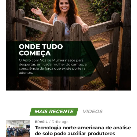
suas raízes na imigração europeia, com destaque
para ucranianos, além de portugueses, alemães,
franceses, italianos e poloneses. Hoje, é a segunda
maior cidade da região Centro-Sul e Centro-Oeste
do Paraná, ocupando o 5º lugar em extensão
territorial no estado.
A riqueza hídrica e a formação do relevo
acidentado são fatores responsáveis pela grande
concentração de cachoeiras e saltos no município.
Prudentópolis é cortada por importantes rios,
como o São Francisco, dos Patos, Ivaí, São
Sebastião, São João e Barra Grande, que
contribuem para a formação desse patrimônio
natural.
MAIS RECENTE
VIDEOS
*Alep
BRASIL
3 dias ago
Tecnologia norte-americana de análise
Compartilhe isso:
de solo pode auxiliar produtores