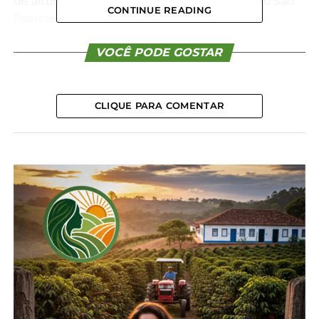
de altura. Entre as mais famosas estão o Salto São
CONTINUE READING
Francisco, com 196 metros de queda livre,
considerada a maior cachoeira do Sul do Brasil,
localizada no Parque Estadual da Serra da
VOCÊ PODE GOSTAR
Esperança, a cerca de 50 km do centro do
município, e o Salto São Sebastião, com variação
entre 80 e quase 200 metros de altura.
CLIQUE PARA COMENTAR
Além das dimensões impressionantes, essas
cachoeiras estão inseridas em paisagens naturais
de rara beleza, cercadas por cânions, florestas
nativas e formações geológicas singulares,
oferecendo aos visitantes um contato direto com a
rica flora e fauna da região. Muitas quedas menores
também são aproveitadas como duchas naturais,
enquanto grutas e penhascos contribuem para o
cenário deslumbrante.
Criado em 1906, o município de Prudentópolis tem