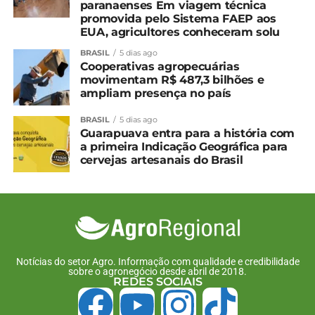
paranaenses Em viagem técnica
promovida pelo Sistema FAEP aos
Facebook
18+
EUA, agricultores conheceram solu
BRASIL
5 dias ago
Cooperativas agropecuárias
movimentam R$ 487,3 bilhões e
Relacionado
ampliam presença no país
Caminho de São Miguel
Prudentópolis ganha
BRASIL
5 dias ago
Arcanjo, em
Caminho de São Miguel
Guarapuava entra para a história com
Prudentópolis, é o novo
Arcanjo com 16 igrejas
a primeira Indicação Geográfica para
roteiro religioso do
ucranianas
cervejas artesanais do Brasil
Paraná
12 de novembro, 2024
21 de fevereiro, 2024
Em "Prudentópolis"
Em "Prudentópolis"
Paraná tem belezas
naturais que encantam
qualquer turista
8 de agosto, 2024
Notícias do setor Agro. Informação com qualidade e credibilidade
sobre o agronegócio desde abril de 2018.
Em "Paraná"
REDES SOCIAIS