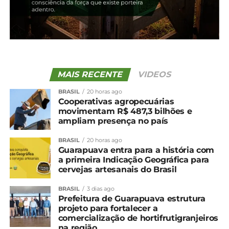
AGRONEGÓCIO
CEVADA
LAVOURAS
MILHO
PRODUTOR RURAL
TRIGO
UP NEXT
Paraná tem destaque nacional na produção
de frangos, suínos, ovos e leite
NÃO PERCA
MAIS RECENTE
VIDEOS
Soja foi o principal produto exportado pelo
Paraná de janeiro a agosto
BRASIL
20 horas ago
Cooperativas agropecuárias
movimentam R$ 487,3 bilhões e
ampliam presença no país
BRASIL
20 horas ago
Guarapuava entra para a história com
a primeira Indicação Geográfica para
cervejas artesanais do Brasil
BRASIL
3 dias ago
Prefeitura de Guarapuava estrutura
projeto para fortalecer a
comercialização de hortifrutigranjeiros
na região