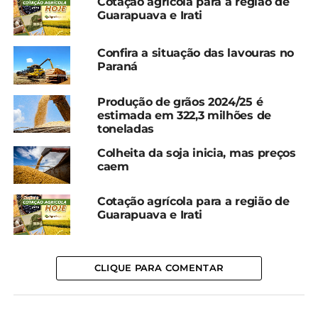
Cotação agrícola para a região de
OUTRAS CULTURAS
Guarapuava e Irati
SAFRA 23/24
Confira a situação das lavouras no
Paraná
Batata (2ª safra) – 94% de colheita
Café – 98% de colheita
Produção de grãos 2024/25 é
estimada em 322,3 milhões de
toneladas
Cevada – 5% de colheita
Colheita da soja inicia, mas preços
SAFRA 24/25
caem
Batata(1ª safra) – 45% de plantio
Cotação agrícola para a região de
Guarapuava e Irati
Feijão (1ª safra) – 6% de plantio
Milho (1ª safra) – 29% de plantio
CLIQUE PARA COMENTAR
*Redação