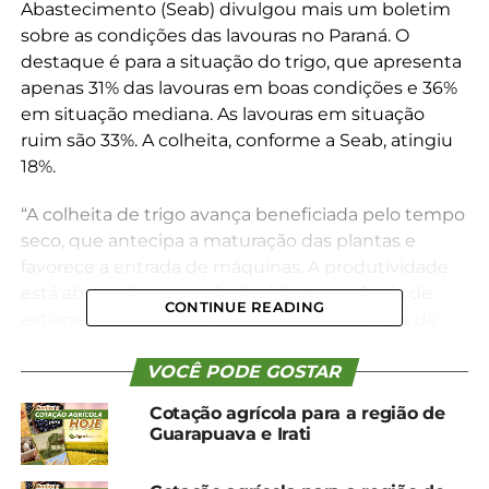
Abastecimento (Seab) divulgou mais um boletim
sobre as condições das lavouras no Paraná. O
destaque é para a situação do trigo, que apresenta
apenas 31% das lavouras em boas condições e 36%
em situação mediana. As lavouras em situação
ruim são 33%. A colheita, conforme a Seab, atingiu
18%.
“A colheita de trigo avança beneficiada pelo tempo
seco, que antecipa a maturação das plantas e
favorece a entrada de máquinas. A produtividade
está abaixo do esperado devido à sequência de
CONTINUE READING
estiagens e altas temperaturas. As avaliações de
perdas por geada são dificultadas em função da
baixa pluviometria, só devendo ser apuradas na
VOCÊ PODE GOSTAR
colheita. Ainda assim, se observam áreas que
Cotação agrícola para a região de
sequer serão colhidas no Sudoeste, Oeste e Sul”,
Guarapuava e Irati
informe o boletim.