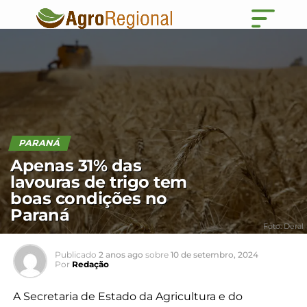
PARANÁ
Apenas 31% das
lavouras de trigo tem
boas condições no
Paraná
Foto: Deral
Publicado
2 anos ago
sobre
10 de setembro, 2024
Por
Redação
A Secretaria de Estado da Agricultura e do