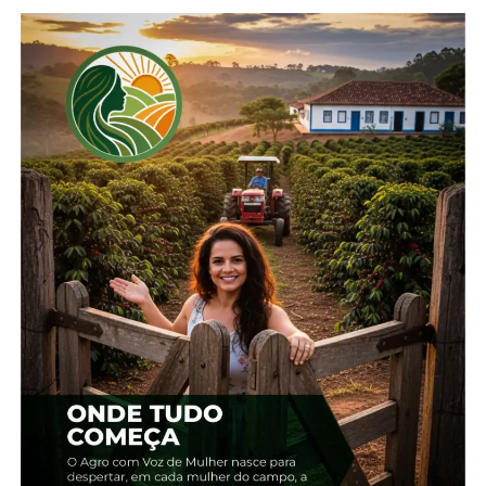
Compartilhe isso:
Facebook
18+
Relacionado
Colheita do trigo chega a
Trigo: Cresce
87% no Paraná
porcentagem de lavouras
22 de outubro, 2024
em situação ruim no PR
Em "Paraná"
5 de setembro, 2024
Em "Paraná"
Confira o boletim com as
condições das lavouras no
Paraná
25 de setembro, 2024
Em "Paraná"
TÓPICOS RELACIONADOS:
AGRICULTURA
AGRO