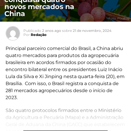
novos mercados na
China
Foto: Pixabay
Publicado
2 anos ago
sobre
21 de novembro, 2024
Por
Redação
Principal parceiro comercial do Brasil, a China abriu
quatro mercados para produtos da agropecuária
brasileira em acordos firmados por ocasião do
encontro bilateral entre os presidentes Luiz Inácio
Lula da Silva e Xi Jinping nesta quarta-feira (20), em
Brasília. Com isso, o Brasil registra a conquista de
281 mercados agropecuários desde o início de
2023.
São quatro protocolos firmados entre o Ministério
da Agricultura e Pecuária (Mapa) e a Administração
Geral de Aduana da China (GACC) que estabelecem