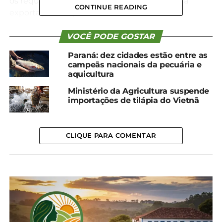
os requisitos fitossanitários e sanitários para a
CONTINUE READING
exportação dos produtos.
Em uma pauta diversificada, que beneficia
VOCÊ PODE GOSTAR
produtores de diferentes regiões do Brasil, uvas
Paraná: dez cidades estão entre as
frescas, gergelim, sorgo e farinha de peixe, óleo de
campeãs nacionais da pecuária e
peixe e outras proteínas e gorduras derivadas de
aquicultura
pescado para alimentação animal poderão ser
Ministério da Agricultura suspende
comercializados na China.
importações de tilápia do Vietnã
*Ministério da Agricultura e Pecuária
CLIQUE PARA COMENTAR
Compartilhe isso:
Facebook
18+
Relacionado