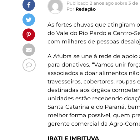
Publicado
2 anos ago
sobre
3 de
Por
Redação
As fortes chuvas que atingiram o
do Vale do Rio Pardo e Centro-Se
com milhares de pessoas desalo
A Afubra se une à rede de apoio
para donativos. “Vamos unir forç
associados a doar alimentos não 
travesseiros, cobertores, roupas
destinadas aos órgãos competent
unidades estão recebendo doaçõe
Santa Catarina e do Paraná, bem
melhor forma possível, quem prec
gerente comercial da Agro-Comer
IRATI E IMBITUVA