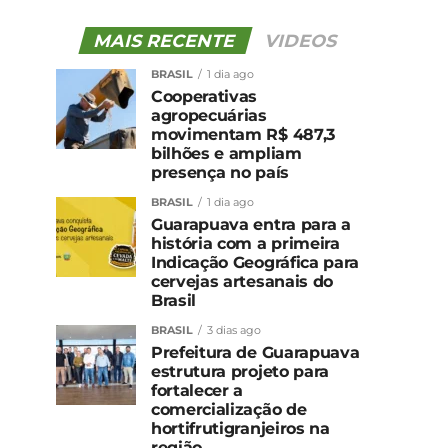
MAIS RECENTE
VIDEOS
BRASIL
1 dia ago
Cooperativas
agropecuárias
movimentam R$ 487,3
bilhões e ampliam
presença no país
BRASIL
1 dia ago
Guarapuava entra para a
história com a primeira
Indicação Geográfica para
cervejas artesanais do
Brasil
BRASIL
3 dias ago
Prefeitura de Guarapuava
estrutura projeto para
fortalecer a
comercialização de
hortifrutigranjeiros na
região