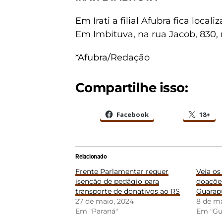
Em Irati a filial Afubra fica loca
Em Imbituva, na rua Jacob, 830, 
*Afubra/Redação
Compartilhe isso:
Facebook
18+
Relacionado
Frente Parlamentar requer
Veja os
isenção de pedágio para
doaçõe
transporte de donativos ao RS
Guarapu
27 de maio, 2024
8 de ma
Em "Paraná"
Em "Gu