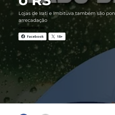
o RS
Lojas de Irati e Imbituva também são pon
arrecadação
Compartilhe isso:
Facebook
18+