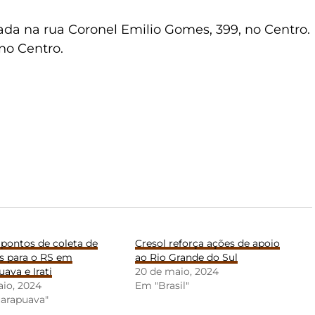
lizada na rua Coronel Emilio Gomes, 399, no Centro.
no Centro.
 pontos de coleta de
Cresol reforça ações de apoio
s para o RS em
ao Rio Grande do Sul
ava e Irati
20 de maio, 2024
io, 2024
Em "Brasil"
arapuava"