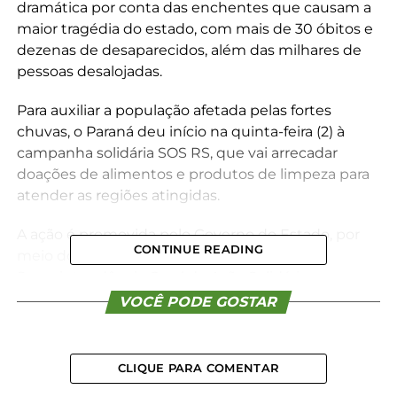
dramática por conta das enchentes que causam a
maior tragédia do estado, com mais de 30 óbitos e
dezenas de desaparecidos, além das milhares de
pessoas desalojadas.
Para auxiliar a população afetada pelas fortes
chuvas, o Paraná deu início na quinta-feira (2) à
campanha solidária SOS RS, que vai arrecadar
doações de alimentos e produtos de limpeza para
atender as regiões atingidas.
A ação é promovida pelo Governo do Estado, por
CONTINUE READING
meio do Gabinete da Primeira-Dama e da
Superintendência Geral de Ação Solidária, com
apoio da Coordenadoria Estadual da Defesa Civil e
VOCÊ PODE GOSTAR
do Corpo de Bombeiros Militar do Paraná (CBMPR).
Os quartéis do Corpo de Bombeiros receberão, até
CLIQUE PARA COMENTAR
o dia 8 de maio (quarta-feira), quatro tipos de