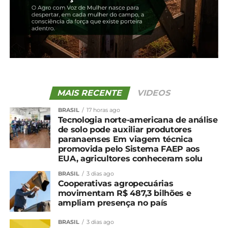
Em Pitanga
Quartel Central – Avenida Brasil, n° 911
Em Irati
Quartel Central – Rua Cel. Emílio Gomes, 13
MAIS RECENTE
VIDEOS
PIX
BRASIL
17 horas ago
Tecnologia norte-americana de análise
de solo pode auxiliar produtores
paranaenses Em viagem técnica
promovida pelo Sistema FAEP aos
EUA, agricultores conheceram solu
BRASIL
3 dias ago
Cooperativas agropecuárias
movimentam R$ 487,3 bilhões e
ampliam presença no país
BRASIL
3 dias ago