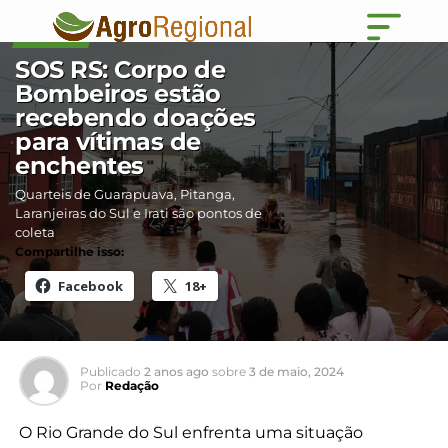
BRASIL
SOS RS: Corpo de
Bombeiros estão
recebendo doações
para vítimas de
enchentes
Quarteis de Guarapuava, Pitanga,
Laranjeiras do Sul e Irati são pontos de
coleta
Compartilhe isso:
Facebook
18+
Publicado
2 anos ago
sobre
3 de maio, 2024
Por
Redação
O Rio Grande do Sul enfrenta uma situação