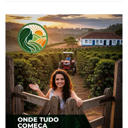
produtos para serem distribuídos no Rio Grande do
Sul:
alimentos não perecíveis, água, produtos de
higiene e produtos de limpeza.
Pontos de Arrecadação no Estado:
Todos os
quartéis do Corpo de Bombeiros Militar do Paraná.
Em Guarapuava
Quartel do Posto Primavera – Rua João Fortkamp,
870 – Primavera
Sede Administrativa do 12° GB – Rua XV de
Novembro, 7.260, 1° andar – Centr
o
Em Laranjeiras do Sul
Quartel Central – Rua Barão do Rio branco, 3167 –
bairro São Francisco