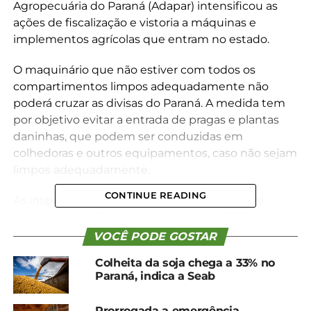
Agropecuária do Paraná (Adapar) intensificou as
ações de fiscalização e vistoria a máquinas e
implementos agrícolas que entram no estado.
O maquinário que não estiver com todos os
compartimentos limpos adequadamente não
poderá cruzar as divisas do Paraná. A medida tem
por objetivo evitar a entrada de pragas e plantas
daninhas, que podem ser conduzidas em
colhedoras e outros equipamentos, caso não sejam
limpos adequadamente.
CONTINUE READING
As inspeções ocorrem em todos os Postos de
Fiscalização de Trânsito Agropecuário (PFTAs) da
Adapar, situados nas divisas do Paraná com outros
VOCÊ PODE GOSTAR
estados.
Colheita da soja chega a 33% no
Paraná, indica a Seab
Segundo o coordenador do Programa de
Certificação, Rastreabilidade e Epidemiologia
Prorrogada a emergência