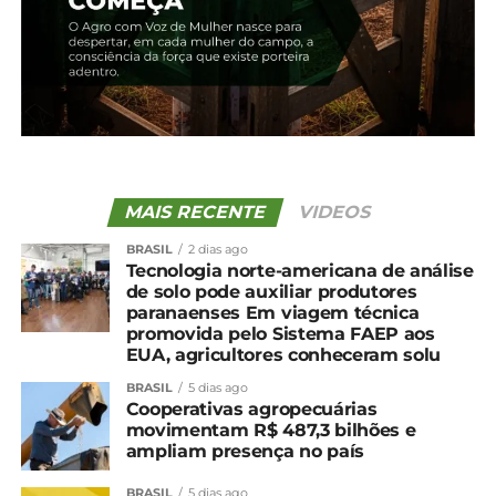
Faep/Senar-PR.
No treinamento, a New Agro disponibilizou
diferentes modelos de colhedoras e implementos
agrícolas, dando a possibilidade de os participantes
entenderem os conceitos aplicados em tipos
variados de equipamentos.
“Os técnicos puderam, na prática, verificar uma
MAIS RECENTE
VIDEOS
máquina limpa, o acúmulo de resíduos e quando
BRASIL
2 dias ago
esse acúmulo pode causar contaminação. Quando
Tecnologia norte-americana de análise
as máquinas chegam aos postos da Adapar, os
de solo pode auxiliar produtores
paranaenses Em viagem técnica
técnicos têm condições de fazer essa inspeção de
promovida pelo Sistema FAEP aos
forma assertiva”, destaca Cruz.
EUA, agricultores conheceram solu
Ação preventiva
BRASIL
5 dias ago
Cooperativas agropecuárias
movimentam R$ 487,3 bilhões e
Além da intensificação da fiscalização, a Adapar
ampliam presença no país
também adotou uma ação preventiva de
BRASIL
5 dias ago