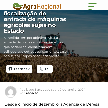
Adapar vai
intensificar
fiscalização de
entrada de máquinas
agrícolas sujas no
Estado
A medida tem por objetivo evitar a
entrada de pragas e plantas daninhas,
que podem ser conduzidas em
colhedoras e outros equipamentos, caso
não sejam limpos adequadamente
Compartilhe isso:
Facebook
18+
Publicado
3 anos ago
sobre
3 de janeiro, 2024
Por
Redação
Desde o início de dezembro, a Agência de Defesa