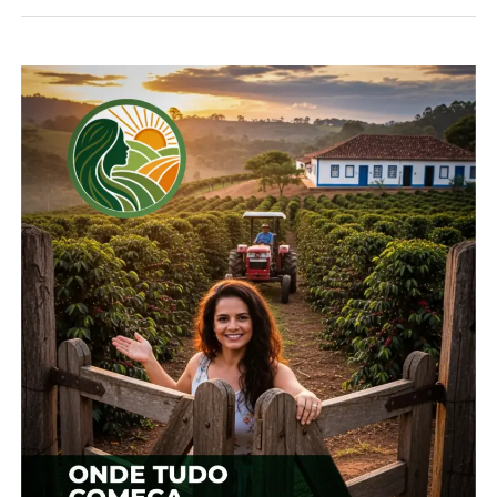
paranaense”, detalha.
A ação tem apoio direto do Senar-PR, que
desenvolveu um procedimento de limpeza de
colhedoras e outros implementos. Com base nisso,
a entidade promoveu dois treinamentos a técnicos
da Adapar, para que estejam aptos a inspecionar os
maquinários e identificar quando estão
adequadamente limpos, sem risco de trazer pragas
e plantas daninhas ao estado.
“Fizemos visitas a campo para entender a extensão
do problema, definir os parâmetros de uma
máquina considerada contaminada e que pode
oferecer riscos à agricultura do estado. Com isso,
definimos um processo eficaz de limpeza de todos
os compartimentos, usando ar comprimido ou
soprador”, aponta Jocelito Cruz, técnico do
Departamento Técnico (Detec) do Sistema