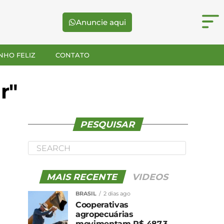
Anuncie aqui
NHO FELIZ
CONTATO
r"
PESQUISAR
MAIS RECENTE
VIDEOS
BRASIL
2 dias ago
Cooperativas
agropecuárias
movimentam R$ 487,3