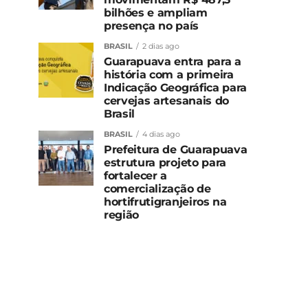
bilhões e ampliam
presença no país
BRASIL
2 dias ago
Guarapuava entra para a
história com a primeira
Indicação Geográfica para
cervejas artesanais do
Brasil
BRASIL
4 dias ago
Prefeitura de Guarapuava
estrutura projeto para
fortalecer a
comercialização de
hortifrutigranjeiros na
região