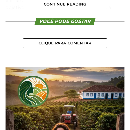
e financiado pela Itaipu Binacional. “Um dos
CONTINUE READING
objetivos do projeto é estreitar os laços com a
comunidade. É uma forma de trabalhar o que eles
estão aprendendo em sala de aula, mentalizando a
VOCÊ PODE GOSTAR
importância da floresta de araucária”, detalha a
coordenadora.
CLIQUE PARA COMENTAR
Durante a visita, crianças do 1º ao 3º ano da escola
municipal participaram de atividades conduzidas
pelos bolsistas Beatriz Marochi Olenik e Luis Felipe
Molinari. Em uma delas, eles tiveram a
oportunidade de fazer pinturas com tintas
produzidas a partir do solo. “A tinta nós montamos
no projeto. Para fazer tem que ser um solo argiloso,
que vai ser triturado, peneirado e depois
misturamos com água e cola. A ideia é explicar para
as crianças como a cor do solo pode variar”, explica
Já no Museu, os pequenos puderam ver de perto