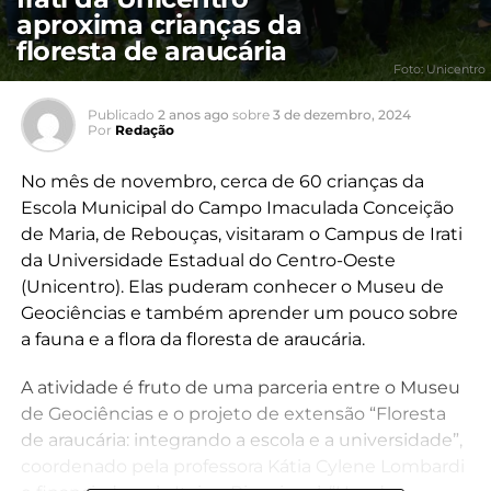
aproxima crianças da
floresta de araucária
Foto: Unicentro
Publicado
2 anos ago
sobre
3 de dezembro, 2024
Por
Redação
No mês de novembro, cerca de 60 crianças da
Escola Municipal do Campo Imaculada Conceição
de Maria, de Rebouças, visitaram o Campus de Irati
da Universidade Estadual do Centro-Oeste
(Unicentro). Elas puderam conhecer o Museu de
Geociências e também aprender um pouco sobre
a fauna e a flora da floresta de araucária.
A atividade é fruto de uma parceria entre o Museu
de Geociências e o projeto de extensão “Floresta
de araucária: integrando a escola e a universidade”,
coordenado pela professora Kátia Cylene Lombardi