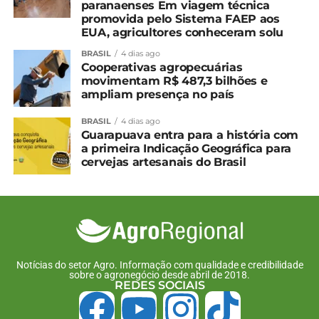
o aluno.
paranaenses Em viagem técnica
promovida pelo Sistema FAEP aos
EUA, agricultores conheceram solu
Para Letícia Ferraz Chul da Rocha, professora da
escola, a experiência de visitar a Unicentro vai ficar
BRASIL
4 dias ago
Cooperativas agropecuárias
marcada na memória das crianças. “Muitos deles
movimentam R$ 487,3 bilhões e
nunca estiveram na universidade, num museu,
ampliam presença no país
então achei importante trazê-los para entenderem
a importância desse espaço. E todo o trabalho que
BRASIL
4 dias ago
Guarapuava entra para a história com
eles tiveram contato aqui foi incrível, as crianças
a primeira Indicação Geográfica para
sempre aprendem melhor na prática”, avalia a
cervejas artesanais do Brasil
professora.
*Coorc Unicentro
Compartilhe isso:
Notícias do setor Agro. Informação com qualidade e credibilidade
sobre o agronegócio desde abril de 2018.
Facebook
18+
REDES SOCIAIS