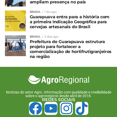
ampliam presença no país
TÓPICOS RELACIONADOS:
BRASIL
1 dia ago
UP NEXT
Guarapuava entra para a história com
Corpo de Bombeiros reforça presença no
a primeira Indicação Geográfica para
Centro-Sul com reativação de posto em
cervejas artesanais do Brasil
Entre Rios
BRASIL
3 dias ago
NÃO PERCA
Prefeitura de Guarapuava estrutura
Ratinho Junior anuncia mais R$ 85 milhões
projeto para fortalecer a
para Guarapuava
comercialização de hortifrutigranjeiros
na região
Notícias do setor Agro. Informação com qualidade e credibilidade
sobre o agronegócio desde abril de 2018.
REDES SOCIAIS