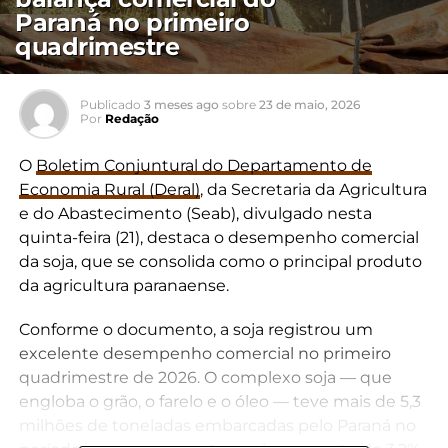
Paraná no primeiro
quadrimestre
Publicado
3 meses ago
sobre
23 de maio, 2026
Por
Redação
O
Boletim Conjuntural do Departamento de
Economia Rural (Deral)
, da Secretaria da Agricultura
e do Abastecimento (Seab), divulgado nesta
quinta-feira (21), destaca o desempenho comercial
da soja, que se consolida como o principal produto
da agricultura paranaense.
Conforme o documento, a soja registrou um
excelente desempenho comercial no primeiro
quadrimestre de 2026. O complexo soja — que
engloba o grão, o farelo e o óleo — teve mais de 5,3
milhões de toneladas embarcadas pelo Paraná no