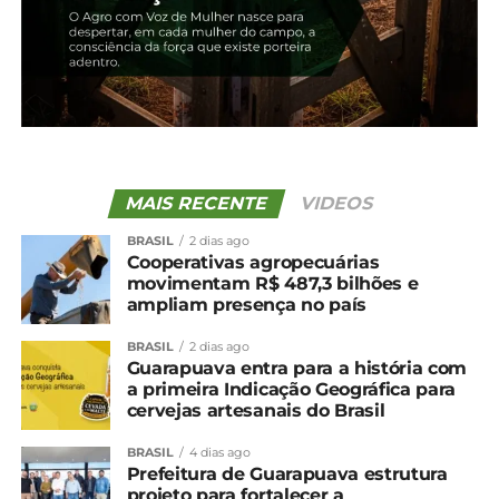
TÓPICOS RELACIONADOS:
UP NEXT
Exportações de suínos são as menores desde
fevereiro de 2023
NÃO PERCA
BNDES disponibiliza mais R$ 1,4 bi para o
MAIS RECENTE
VIDEOS
Plano Safra 2023-24
BRASIL
2 dias ago
Cooperativas agropecuárias
movimentam R$ 487,3 bilhões e
ampliam presença no país
BRASIL
2 dias ago
Guarapuava entra para a história com
a primeira Indicação Geográfica para
cervejas artesanais do Brasil
BRASIL
4 dias ago
Prefeitura de Guarapuava estrutura
projeto para fortalecer a