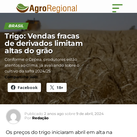
BRASIL
Trigo: Vendas fracas
de derivados limitam
altas do grão
Conforme o Cepea, produtores estão
atentos ao clima, já avaliando sobre o
cultivo da safra 2024/25
Compartilhe isso:
Facebook
18+
Publicado
2 anos ago
sobre
9 de abril, 2024
Por
Redação
Os preços do trigo iniciaram abril em alta na