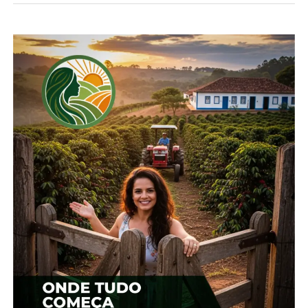
*Cepea
Compartilhe isso:
Facebook
18+
Relacionado
Produtores de trigo estão
Trigo: Demanda segue
atentos ao clima
firme, mas clima
22 de outubro, 2024
preocupa produtores
Em "Brasil"
23 de julho, 2024
Em "Brasil"
Trigo: Clima prejudica
lavouras no Sul; preços
sobem com força em SP
29 de outubro, 2024
Em "Brasil"