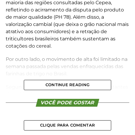
maioria das regiões consultadas pelo Cepea,
refletindo o acirramento da disputa pelo produto
de maior qualidade (PH 78). Além disso, a
valorização cambial (que deixa o grão nacional mais
atrativo aos consumidores) e a retração de
triticultores brasileiros também sustentam as
cotações do cereal.
Por outro lado, o movimento de alta foi limitado na
semana passada pelas vendas enfraquecidas das
farinhas de trigo no Brasil.
CONTINUE READING
Segundo pesquisadores do Cepea, representantes
de indústrias sinalizam dificuldade em repassar o
valor da matéria-prima para os derivados, o que
VOCÊ PODE GOSTAR
vem reduzindo a margem de lucro. Produtores, por
sua vez, estão atentos ao clima, já avaliando sobre o
cultivo da safra 2024/25 no País.
CLIQUE PARA COMENTAR