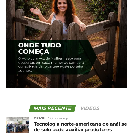
Relacionado
Colheita do trigo começa
Trigo: Negócios seguem
a ganhar ritmo no PR,
lentos nesta entressafra
mas qualidade preocupa
23 de abril, 2024
3 de setembro, 2024
Em "Brasil"
Em "Paraná"
TRIGO: NEGÓCIOS
SEGUEM LENTOS NO
SPOT NACIONAL
16 de janeiro, 2024
Em "Brasil"
TÓPICOS RELACIONADOS:
UP NEXT
Brasil registra recorde na importação de
fertilizantes
MAIS RECENTE
VIDEOS
NÃO PERCA
BRASIL
8 horas ago
Feijão: Em recuperação, preços são os
Tecnologia norte-americana de análise
maiores em 9 meses
de solo pode auxiliar produtores