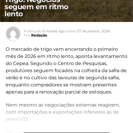
seguem em ritmo
lento
Publicado
6 meses ago
sobre
27 de janeiro, 2026
Por
Redação
O mercado de trigo vem encerrando o primeiro
mês de 2026 em ritmo lento, aponta levantamento
do Cepea. Segundo o Centro de Pesquisas,
produtores seguem focados na colheita da safra de
verão e no cultivo das lavouras de segunda safra,
enquanto compradores se mostram presentes
apenas para a renovação parcial de estoques.
Nem mesmo as negociações externas reagiram,
com importações e exportações inferiores às de
janeiro/25.
De modo geral, pesquisadores explicam que