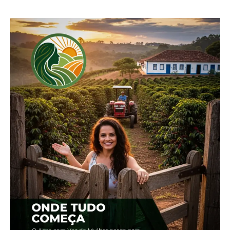
TÓPICOS RELACIONADOS:
AGRICULTURA
TRIGO
UP NEXT
Período de emergência zoossanitária para a
doença de Newcastle chega ao fim no RS
NÃO PERCA
Assembleia Anual da Afubra define regras do
Sistema Mutualista