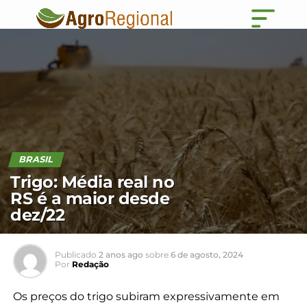
BRASIL
Trigo: Média real no
RS é a maior desde
dez/22
Publicado
2 anos ago
sobre
6 de agosto, 2024
Por
Redação
Os preços do trigo subiram expressivamente em