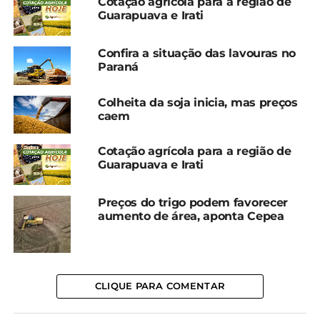
Cotação agrícola para a região de
Guarapuava e Irati
Compartilhe isso:
Confira a situação das lavouras no
Facebook
18+
Paraná
Colheita da soja inicia, mas preços
caem
Relacionado
Trigo: Com dólar em alta
Preços do trigo caem
Cotação agrícola para a região de
e safra menor, preços se
pelo 3º mês seguido
Guarapuava e Irati
sustentam no RS e PR
5 de agosto, 2025
22 de julho, 2025
Em "Brasil"
Preços do trigo podem favorecer
Em "Brasil"
aumento de área, aponta Cepea
Trigo: Preços seguem em
baixa no RS, mas se
estabilizam no PR
11 de novembro, 2025
Em "Brasil"
CLIQUE PARA COMENTAR