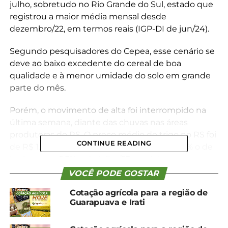
julho, sobretudo no Rio Grande do Sul, estado que
registrou a maior média mensal desde
dezembro/22, em termos reais (IGP-DI de jun/24).
Segundo pesquisadores do Cepea, esse cenário se
deve ao baixo excedente do cereal de boa
qualidade e à menor umidade do solo em grande
parte do mês.
Porém, o movimento de alta foi interrompido na
última semana, diante das chuvas nas áreas
produtoras do RS. O preço médio do trigo no RS foi
CONTINUE READING
de R$ 1.468,41/t em julho, superando em 3,3% o de
junho e em 8,3% o de julho/23, também em termos
reais.
VOCÊ PODE GOSTAR
Cotação agrícola para a região de
Guarapuava e Irati
*Cepea