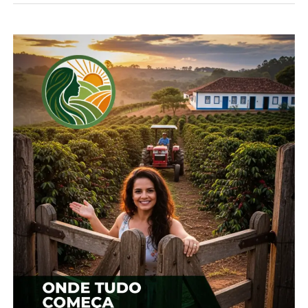
sustentação consistente, diante de uma demanda
em recuperação gradual.
*Cepea
Compartilhe isso:
Facebook
18+
Relacionado
Trigo: Retração produtora
Trigo: Avanço na
eleva cotações
semeadura e estimativas
16 de abril, 2024
de safra maior
Em "Brasil"
pressionam cotações
20 de maio, 2025
Em "Brasil"
Trigo: Baixa oferta