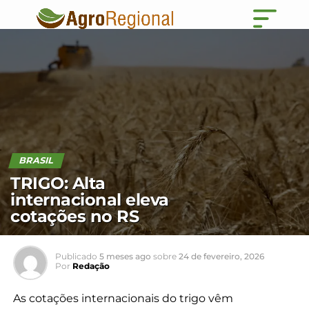
BRASIL
TRIGO: Alta
internacional eleva
cotações no RS
Publicado
5 meses ago
sobre
24 de fevereiro, 2026
Por
Redação
As cotações internacionais do trigo vêm