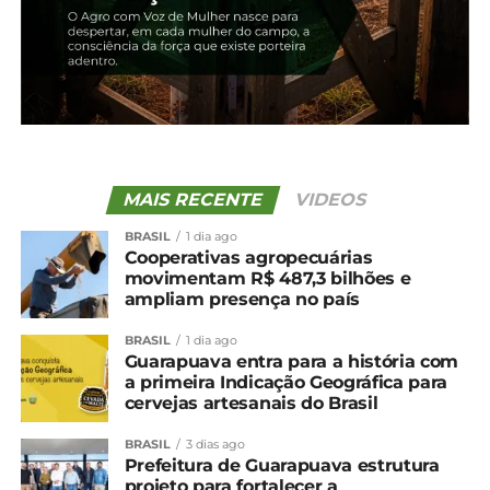
sustenta cotações em alta
8 de abril, 2025
Em "Brasil"
TÓPICOS RELACIONADOS:
UP NEXT
Café: Safra 26/27 é beneficiada por chuvas
MAIS RECENTE
VIDEOS
NÃO PERCA
Pelo terceiro ano consecutivo, Ana Castela e
BRASIL
1 dia ago
Cooperativas agropecuárias
Sicredi celebram parceria
movimentam R$ 487,3 bilhões e
ampliam presença no país
BRASIL
1 dia ago
Guarapuava entra para a história com
a primeira Indicação Geográfica para
cervejas artesanais do Brasil
BRASIL
3 dias ago
Prefeitura de Guarapuava estrutura
projeto para fortalecer a