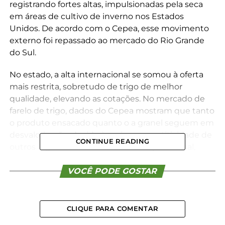
registrando fortes altas, impulsionadas pela seca
em áreas de cultivo de inverno nos Estados
Unidos. De acordo com o Cepea, esse movimento
externo foi repassado ao mercado do Rio Grande
do Sul.
No estado, a alta internacional se somou à oferta
mais restrita, sobretudo de trigo de melhor
qualidade, elevando as cotações. No mercado de
farelo de trigo, dados do Cepea mostram que tanto
o produto ensacado quanto o a granel seguem em
desvalorização, devido à maior competitividade de
CONTINUE READING
outros ingredientes utilizados na ração animal,
como o farelo de soja – também em retração –, e ao
avanço da colheita do milho de verão.
VOCÊ PODE GOSTAR
Para as farinhas, os preços apresentaram
estabilidade relativa no mesmo período. Segundo
CLIQUE PARA COMENTAR
pesquisadores do Cepea, o mercado não encontra