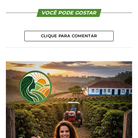
e que envolve todos os setores, exigindo
excelência e inovação com o foco no cliente e no
VOCÊ PODE GOSTAR
aprimoramento contínuo do planejamento
estratégico da empresa”.
CLIQUE PARA COMENTAR
O Programa WCD é fundamental para medir e
impulsionar a capacidade das concessionárias Case
IH em entregar indicadores de alta performance e
direcionar melhorias que promovam uma rede
mais competitiva e focada nos clientes. A
Tratorcase exemplifica a essência do programa,
demonstrando um compromisso com a
sustentabilidade e com o desenvolvimento
acelerado dos concessionários através do
compartilhamento de práticas de sucesso.
A conquista reflete o compromisso da Tratorcase
com a excelência em todos os aspectos de sua
atuação, desde o serviço ao cliente até o impacto