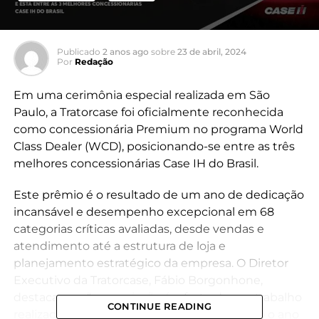
Publicado
2 anos ago
sobre
23 de abril, 2024
Por
Redação
Em uma cerimônia especial realizada em São
Paulo, a Tratorcase foi oficialmente reconhecida
como concessionária Premium no programa World
Class Dealer (WCD), posicionando-se entre as três
melhores concessionárias Case IH do Brasil.
Este prêmio é o resultado de um ano de dedicação
incansável e desempenho excepcional em 68
categorias críticas avaliadas, desde vendas e
atendimento até a estrutura de loja e
planejamento estratégico da empresa. O Diretor
Executivo da Tratorcase, Fábio Borgonhone,
destaca que “a premiação é o fruto de um trabalho
CONTINUE READING
realizado minuciosamente ao longo de todo o ano