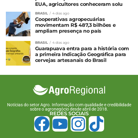
EUA, agricultores conheceram solu
BRASIL
4 dias ago
Cooperativas agropecuárias
Relacionado
movimentam R$ 487,3 bilhões e
ampliam presença no país
Contratos dos lotes 3 e 6
Pedágios: Contratos dos
das rodovias paranaenses
lotes 1 e 2 são assinados
BRASIL
4 dias ago
são assinados
31 de janeiro, 2024
Guarapuava entra para a história com
29 de abril, 2025
Em "Paraná"
a primeira Indicação Geográfica para
Em "Paraná"
cervejas artesanais do Brasil
Pedágios:
Concessionárias iniciam
operação nas rodovias
dos lotes 1 e 2 do Paraná
28 de fevereiro, 2024
Em "Paraná"
Notícias do setor Agro. Informação com qualidade e credibilidade
sobre o agronegócio desde abril de 2018.
REDES SOCIAIS
TÓPICOS RELACIONADOS:
UP NEXT
Tratorcase anuncia nova loja em Guarapuava