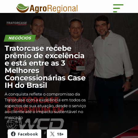
NEGÓCIOS
Tratorcase recebe
prêmio de excelência
e está entre as 3
Melhores
Concessionárias Case
IH do Brasil
A conquista reflete o compromisso da
Tratorcase com a excelência em todos os
aspectos de sua atuação, desde o serviço
ao cliente até o impacto sustentável no
mercado
Compartilhe isso:
Facebook
18+