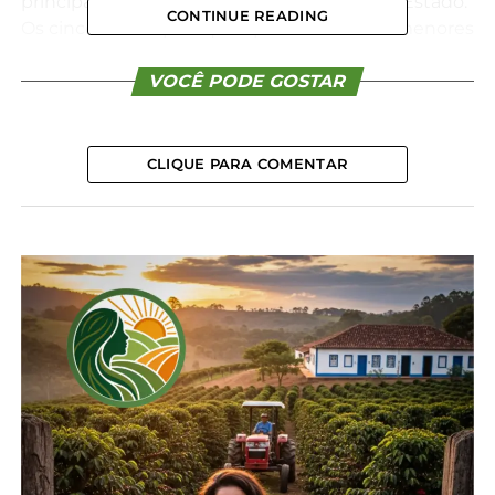
principalmente nas cidades mais ao Sul do Estado.
CONTINUE READING
Os cinco municípios que apresentaram as menores
temperaturas foram General Carneiro, na região Sul
(-5,3°C); Palmas, no Sudoeste, (-3,6°C); São Mateus
VOCÊ PODE GOSTAR
do Sul, também no Sul (-3,4°C); Castro, nos Campos
Gerais (-2,8°C); e Pinhão, no Centro-Sul (-2,6°C).
Quinze cidades, entre as 57 com estações,
CLIQUE PARA COMENTAR
registraram temperaturas abaixo de zero no Paraná.
No começo da manhã a temperatura mais alta foi
registrada em Paranaguá: 8,6°C.
Como explica o meteorologista William Max de
Oliveira Romão, do Simepar, a queda drástica dos
termômetros nesta semana tem relação com um
fenômeno climático específico. “Atualmente, nós
temos um anticiclone passando por cima do
Paraná. É uma massa de ar de alta pressão que joga
o ar frio de níveis mais altos da atmosfera para a
superfície. Assim, as temperaturas ficam mais