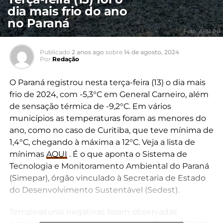
dia mais frio do ano
no Paraná
Foto: AEN-PR
Publicado
2 anos ago
sobre
14 de agosto, 2024
Por
Redação
O Paraná registrou nesta terça-feira (13) o dia mais
frio de 2024, com -5,3°C em General Carneiro, além
de sensação térmica de -9,2°C. Em vários
municípios as temperaturas foram as menores do
ano, como no caso de Curitiba, que teve mínima de
1,4°C, chegando à máxima a 12°C. Veja a lista de
mínimas
AQUI
. É o que aponta o Sistema de
Tecnologia e Monitoramento Ambiental do Paraná
(Simepar), órgão vinculado à Secretaria de Estado
do Desenvolvimento Sustentável (Sedest).
Temperaturas negativas foram observadas