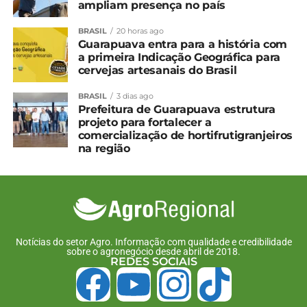
de 10°C e máxima de 29°C.
ampliam presença no país
Antes dos termômetros subirem, entretanto, há
BRASIL
20 horas ago
Guarapuava entra para a história com
previsão de geada. Nesta quarta (14), o fenômeno
a primeira Indicação Geográfica para
ocorrerá com mais intensidade em Guarapuava, no
cervejas artesanais do Brasil
Centro do Estado, Palmas e Pato Branco, no
Sudoeste, e em União da Vitória, no Sul. Ela deve
BRASIL
3 dias ago
Prefeitura de Guarapuava estrutura
ocorrer de forma moderada em Curitiba e Região
projeto para fortalecer a
Metropolitana, Lapa, Jaguariaíva, Ponta Grossa e
comercialização de hortifrutigranjeiros
Telêmaco Borba, nos Campos Gerais, em Cascavel,
na região
na região Oeste, e em Palmital, na região Central. Já
na quinta-feira, o fenômeno será mais brando, com
possibilidade de geada apenas na Lapa e União da
Vitória.
Notícias do setor Agro. Informação com qualidade e credibilidade
Compartilhe isso:
sobre o agronegócio desde abril de 2018.
REDES SOCIAIS
Facebook
18+