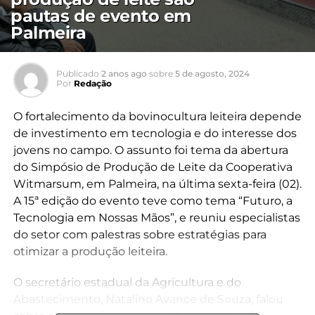
pautas de evento em
Palmeira
Publicado
2 anos ago
sobre
5 de agosto, 2024
Por
Redação
O fortalecimento da bovinocultura leiteira depende
de investimento em tecnologia e do interesse dos
jovens no campo. O assunto foi tema da abertura
do Simpósio de Produção de Leite da Cooperativa
Witmarsum, em Palmeira, na última sexta-feira (02).
A 15ª edição do evento teve como tema “Futuro, a
Tecnologia em Nossas Mãos”, e reuniu especialistas
do setor com palestras sobre estratégias para
otimizar a produção leiteira.
O secretário estadual da Agricultura e do
Abastecimento, Natalino Avance de Souza, falou