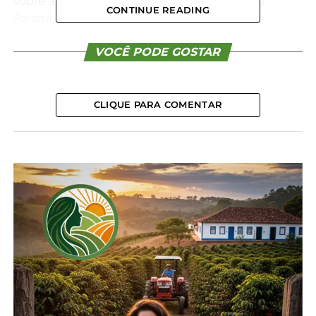
sobre a expressão da atividade no Estado. “O
CONTINUE READING
Paraná hoje é respeitado pelo seu agro, pela
sustentabilidade que demonstra nas suas ações. É
a segunda maior bacia leiteira do Brasil. Mas tem
VOCÊ PODE GOSTAR
muito ainda para crescer, tanto na ponta do agro
mais desenvolvido, quanto dos agricultores
familiares. Quem resolve isso é a tecnologia”,
CLIQUE PARA COMENTAR
enfatizou o membro da secretaria.
Souza defendeu o desenvolvimento de iniciativas
que mantenham os jovens no campo e gerem
mais renda e qualidade de vida. “Uma coisa que
nos atrai muito para esse evento é a visão de
empoderamento dos jovens, e a gente quer copiar
um pouco disso para o Estado, com programas
como o Rota do Progresso. É fundamental que o
jovem fique no rural, mas por opção, e não por
exclusão. E a tecnologia pode ser decisiva para
tornar o serviço menos pesado”, complementou.