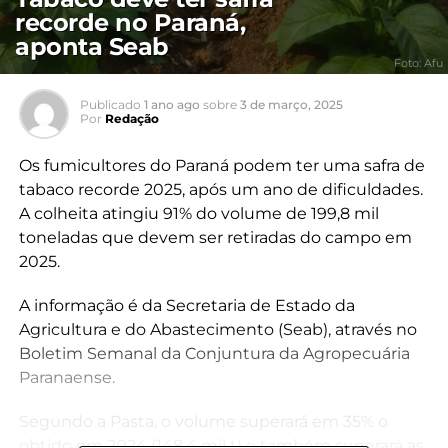
recorde no Paraná,
aponta Seab
Foto: Afu
Publicado
1 ano ago
sobre
3 de março, 2025
Por
Redação
Os fumicultores do Paraná podem ter uma safra de
tabaco recorde 2025, após um ano de dificuldades.
A colheita atingiu 91% do volume de 199,8 mil
toneladas que devem ser retiradas do campo em
2025.
A informação é da Secretaria de Estado da
Agricultura e do Abastecimento (Seab), através no
Boletim Semanal da Conjuntura da Agropecuária
Paranaense.
Segundo a Pasta, o volume superará em 35% o
obtido em 2024 (148,4 mil t) e também superará as