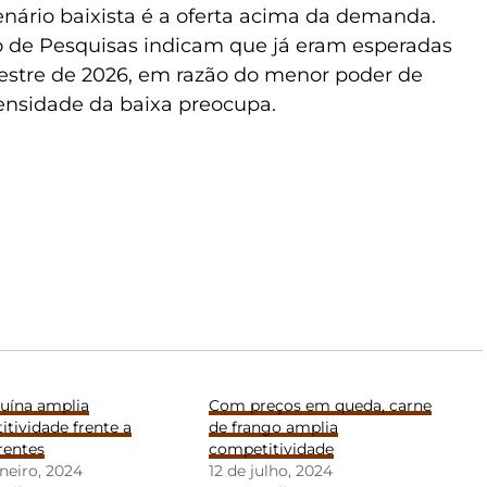
nário baixista é a oferta acima da demanda.
o de Pesquisas indicam que já eram esperadas
estre de 2026, em razão do menor poder de
ensidade da baixa preocupa.
suína amplia
Com preços em queda, carne
tividade frente a
de frango amplia
rentes
competitividade
aneiro, 2024
12 de julho, 2024