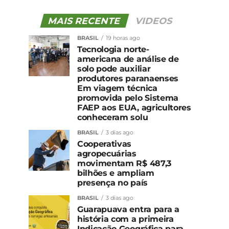
MAIS RECENTE
VIDEOS
BRASIL
19 horas ago
Tecnologia norte-
americana de análise de
solo pode auxiliar
produtores paranaenses
Em viagem técnica
promovida pelo Sistema
FAEP aos EUA, agricultores
conheceram solu
BRASIL
3 dias ago
Cooperativas
agropecuárias
movimentam R$ 487,3
bilhões e ampliam
presença no país
BRASIL
3 dias ago
Guarapuava entra para a
história com a primeira
Indicação Geográfica para