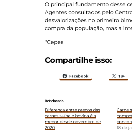
O principal fundamento desse ce
Agentes consultados pelo Centr
desvalorizações no primeiro bim
compra da população, mas a int
*Cepea
Compartilhe isso:
Facebook
18+
Relacionado
Diferença entre preços das
Carne 
carnes suína e bovina é a
competi
menor desde novembro de
concor
2020
18 de j