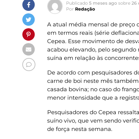
Publicado
5 meses ago
sobre
26 
Por
Redação
A atual média mensal de preço d
em termos reais (série deflacio
Cepea. Esse movimento de desval
acabou elevando, pelo segundo 
suína em relação às concorrentes
De acordo com pesquisadores do
carne de boi neste mês também 
casada bovina; no caso do frang
menor intensidade que a registra
Pesquisadores do Cepea ressal
suíno vivo, que vem sendo verif
de força nesta semana.