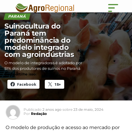
PARANÁ
Suinocultura do
Paraná tem
predominância do
modelo integrado
com agroindústrias
O modelo de integradoras é adotado por
51% dos produtores de suínos no Paraná
Compartilhe isso:
Facebook
18+
Publicado
2 anos ago
sobre
23 de maio, 2024
Por
Redação
O modelo de produção e acesso ao mercado por