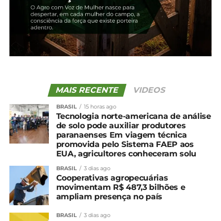
Os produtores independentes estão mais
dispersos pelo Estado, com destaque para os
municípios de Marechal Cândido Rondon, com 43,
Mangueirinha, com 33, e Toledo, com 31. Em
algumas regiões do Paraná, como Norte e Norte
Pioneiro, a suinocultura independente é
praticamente a única forma de produção comercial
de suínos e se destinam sobretudo a abatedouros
MAIS RECENTE
VIDEOS
com inspeção estadual e municipal.
BRASIL
15 horas ago
Tecnologia norte-americana de análise
Compartilhe isso:
de solo pode auxiliar produtores
paranaenses Em viagem técnica
promovida pelo Sistema FAEP aos
EUA, agricultores conheceram solu
Facebook
18+
BRASIL
3 dias ago
Cooperativas agropecuárias
movimentam R$ 487,3 bilhões e
ampliam presença no país
Relacionado
Família de Foz do Jordão
Sistema FAEP promove
BRASIL
3 dias ago