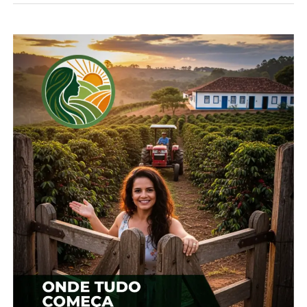
Economia Rural (Deral), da Secretaria de Estado da
Agricultura, traz os dados compilados pela Agência
de Defesa Agropecuária do Paraná (Adapar). Ela
registra que 2.105 produtores de suínos (51% do
total) acessam o mercado por meio de
integradoras, outros 1.078 (26%) estão em
cooperativas e os restantes 969 (23%) são
independentes.
A integração é modelo mais frequente nas regiões
Oeste, Sudoeste, Sudeste e Centro-Oriental do
Paraná, totalizando 97 municípios. Toledo lidera o
sistema, com 405 produtores, seguido por Nova
Santa Rosa, com 135. As mesmas regiões
concentram os cooperados, presentes em 68
cidades. Novamente Toledo está à frente, com 175
estabelecimentos, vindo a seguir Marechal
Cândido Rondon, com 135.