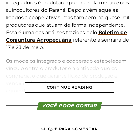
integradoras é o adotado por mais da metade dos
suinocultores do Paraná. Depois vêm aqueles
ligados a cooperativas, mas também há quase mil
produtores que atuam de forma independente.
Essa é uma das análises trazidas pelo
Boletim de
Conjuntura Agropecuária
referente à semana de
17 a 23 de maio.
Os modelos integrado e cooperado estabelecem
vínculo entre o produtor e a entidade que os
congrega, o que garante fluxo de produção e
venda mais estáveis, pois se destinam às
CONTINUE READING
agroindústrias das próprias empresas. Já os
independentes tomam todas as decisões técnicas
e financeiras de forma individual, o que possibilita
VOCÊ PODE GOSTAR
flexibilidade em negociações, apesar de mais
sujeitos a flutuações de mercado.
CLIQUE PARA COMENTAR
O boletim preparado pelo Departamento de