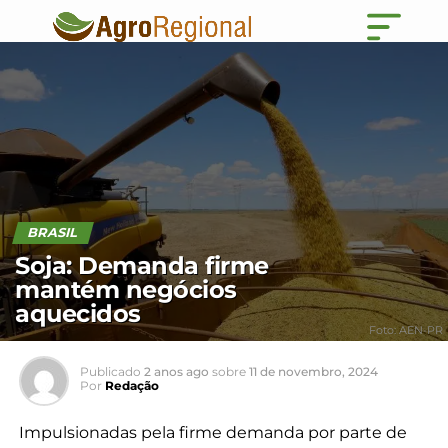
BRASIL
Soja: Demanda firme
mantém negócios
aquecidos
Foto: AEN-PR
Publicado
2 anos ago
sobre
11 de novembro, 2024
Por
Redação
Impulsionadas pela firme demanda por parte de