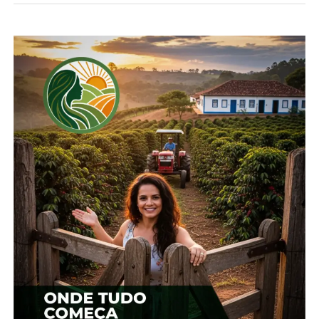
Compartilhe isso:
Facebook
18+
Relacionado
Soja: Demanda firme e
Soja: Indicadores atingem
alta do dólar aquecem
as máximas do ano
negócios e preços sobem
25 de agosto, 2025
17 de junho, 2024
Em "Brasil"
Em "Brasil"
Produtor vende menos e
preço da soja sobe no
Brasil
24 de novembro, 2025
Em "Brasil"
TÓPICOS RELACIONADOS: