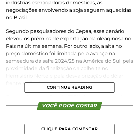
indústrias esmagadoras domésticas, as
negociações envolvendo a soja seguem aquecidas
no Brasil.
Segundo pesquisadores do Cepea, esse cenário
elevou os prêmios de exportação da oleaginosa no
País na última semana. Por outro lado, a alta no
preço doméstico foi limitada pelo avanço na
semeadura da safra 2024/25 na América do Sul, pela
proximidade da finalização da colheita no
Hemisfério Norte e pela desvalorização do dólar
frente ao Real.
CONTINUE READING
De acordo com a Conab, 53,3% da área nacional
havia sido semeada até 3 de novembro, acima dos
VOCÊ PODE GOSTAR
48,4% há um ano.
*Cepea
CLIQUE PARA COMENTAR