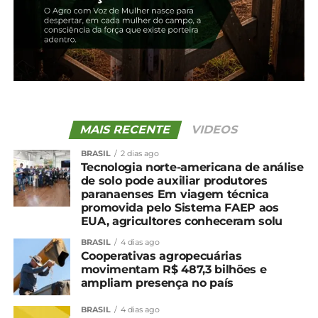
UP NEXT
Contas públicas têm déficit de R$ 7,3 bilhões
em setembro
NÃO PERCA
Preços do milho têm novas altas; semeadura
avança
MAIS RECENTE
VIDEOS
BRASIL
2 dias ago
Tecnologia norte-americana de análise
de solo pode auxiliar produtores
paranaenses Em viagem técnica
promovida pelo Sistema FAEP aos
EUA, agricultores conheceram solu
BRASIL
4 dias ago
Cooperativas agropecuárias
movimentam R$ 487,3 bilhões e
ampliam presença no país
BRASIL
4 dias ago