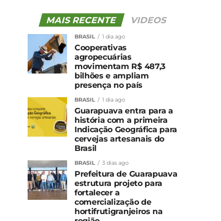
MAIS RECENTE
VIDEOS
BRASIL
1 dia ago
Cooperativas
agropecuárias
movimentam R$ 487,3
bilhões e ampliam
presença no país
BRASIL
1 dia ago
Guarapuava entra para a
história com a primeira
Indicação Geográfica para
cervejas artesanais do
Brasil
BRASIL
3 dias ago
Prefeitura de Guarapuava
estrutura projeto para
fortalecer a
comercialização de
hortifrutigranjeiros na
região