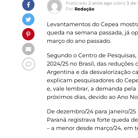
Publicado
2 anos ago
sobre
3 de 
Por
Redação
Levantamentos do Cepea mostra
queda na semana passada, já o
março do ano passado.
Segundo o Centro de Pesquisas, a
2024/25 no Brasil, das reduções 
Argentina e da desvalorização ca
explicam pesquisadores do Cepea
e, vale lembrar, a demanda pela
próximos dias, devido ao Ano Nov
De dezembro/24 para janeiro/25 
Paraná registrava forte queda de
– a menor desde março/24, em te