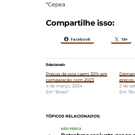
*Cepea
Compartilhe isso:
Facebook
18+
Relacionado
Preços da soja caem 30% em
Deman
comparação com 2023
preços 
4 de março, 2024
2 de s
Em "Brasil"
Em "Bra
TÓPICOS RELACIONADOS:
NÃO PERCA