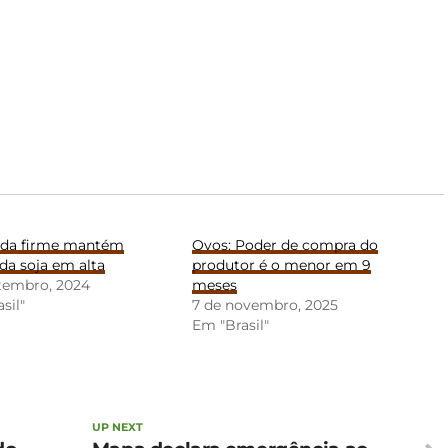
da firme mantém
Ovos: Poder de compra do
da soja em alta
produtor é o menor em 9
etembro, 2024
meses
sil"
7 de novembro, 2025
Em "Brasil"
UP NEXT