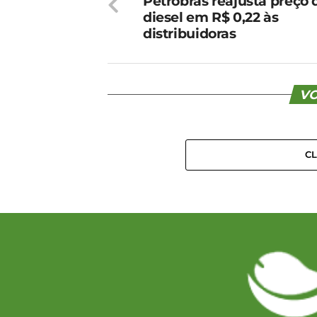
Petrobras reajusta preço 
diesel em R$ 0,22 às
distribuidoras
VO
C