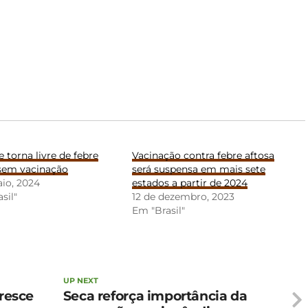
se torna livre de febre
Vacinação contra febre aftosa
 sem vacinação
será suspensa em mais sete
io, 2024
estados a partir de 2024
sil"
12 de dezembro, 2023
Em "Brasil"
UP NEXT
cresce
Seca reforça importância da