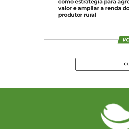
como estratégia para agr
valor e ampliar a renda d
produtor rural
VO
C