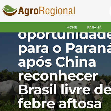
Sistema FAE
prevê novas
HOME
PARANÁ
oportunidad
para o Paran
após China
reconhecer
Brasil livre d
febre aftosa