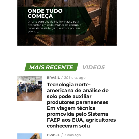
MAIS RECENTE
VIDEOS
BRASIL
20 horas ago
Tecnologia norte-
americana de análise de
solo pode auxiliar
produtores paranaenses
Em viagem técnica
promovida pelo Sistema
FAEP aos EUA, agricultores
conheceram solu
BRASIL
3 dias ago