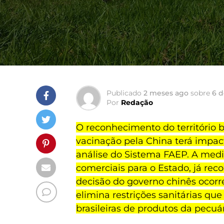
Publicado
2 meses ago
sobre
6 d
Por
Redação
O reconhecimento do território b
vacinação pela China terá impac
análise do Sistema FAEP. A med
comerciais para o Estado, já rec
decisão do governo chinês ocor
elimina restrições sanitárias qu
brasileiras de produtos da pecuár