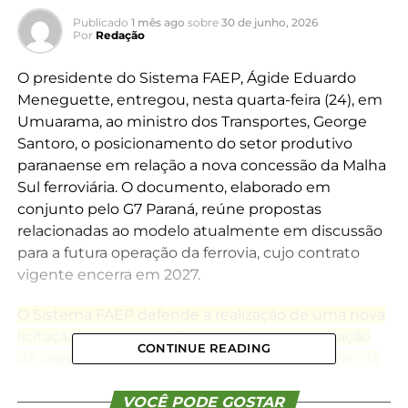
Publicado
1 mês ago
sobre
30 de junho, 2026
Por
Redação
O presidente do Sistema FAEP, Ágide Eduardo
Meneguette, entregou, nesta quarta-feira (24), em
Umuarama, ao ministro dos Transportes, George
Santoro, o posicionamento do setor produtivo
paranaense em relação a nova concessão da Malha
Sul ferroviária. O documento, elaborado em
conjunto pelo G7 Paraná, reúne propostas
relacionadas ao modelo atualmente em discussão
para a futura operação da ferrovia, cujo contrato
vigente encerra em 2027.
O Sistema FAEP defende a realização de uma nova
licitação para a Malha Sul, com foco na ampliação
CONTINUE READING
da capacidade de transporte, na modernização da
infraestrutura ferroviária e na eliminação dos
principais gargalos logísticos que afetam a
VOCÊ PODE GOSTAR