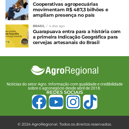
Cooperativas agropecuárias
Compartilhe isso:
movimentam R$ 487,3 bilhões e
ampliam presença no país
Facebook
18+
BRASIL
4 dias ago
Guarapuava entra para a história com
a primeira Indicação Geográfica para
cervejas artesanais do Brasil
Relacionado
Privatização da Ferroeste
FAEP manifesta
foi discutida em encontro
preocupação com
em Guarapuava
possível classificação da
26 de agosto, 2024
tilápia como espécie
Em "Guarapuava"
invasora
Notícias do setor Agro. Informação com qualidade e credibilidade
15 de outubro, 2025
sobre o agronegócio desde abril de 2018.
REDES SOCIAIS
Em "Paraná"
Trem turístico pode virar
realidade em Guarapuava
10 de junho, 2025
Em "Guarapuava"
© 2024 AgroRegional. Todos os direitos reservados.