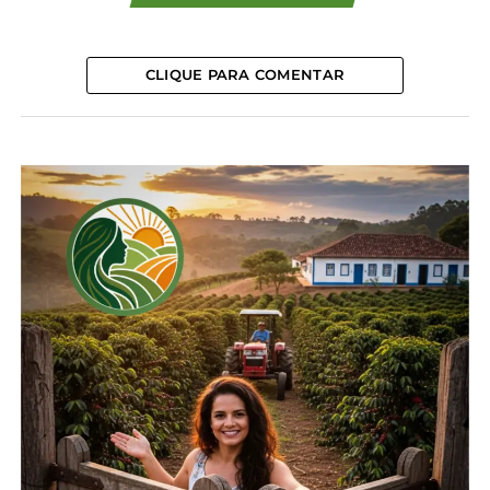
competitividade do Paraná. Os estudos
apresentados pelo Governo Federal preveem a
divisão da Malha Sul em três segmentos: Paraná-
CLIQUE PARA COMENTAR
Santa Catarina, Rio Grande do Sul e Mercosul.
Embora a entidade apoie a separação das
operações, considera inadequado o modelo
proposto para distribuição dos recursos gerados
pela concessão, que prevê outorga de R$ 8,7
bilhões. A malha ferroviária do Paraná concentra
aproximadamente 78% da carga movimentada por
trens. No entanto, a proposta prevê que parte
significativa desses recursos seja utilizada para
financiar investimentos e déficits em outras
concessões ferroviários.
“Somos favoráveis à modernização da ferrovia e à
nova licitação, mas entendemos que os recursos
gerados pelos usuários paranaenses precisam