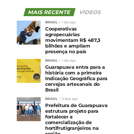
MAIS RECENTE
VIDEOS
BRASIL
1 dia ago
Cooperativas
agropecuárias
movimentam R$ 487,3
bilhões e ampliam
presença no país
BRASIL
1 dia ago
Guarapuava entra para a
história com a primeira
Indicação Geográfica para
cervejas artesanais do
Brasil
BRASIL
3 dias ago
Prefeitura de Guarapuava
estrutura projeto para
fortalecer a
comercialização de
hortifrutigranjeiros na
região