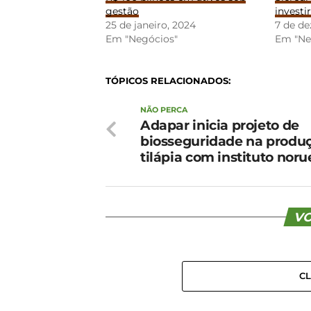
gestão
investi
25 de janeiro, 2024
7 de d
Em "Negócios"
Em "Ne
TÓPICOS RELACIONADOS:
NÃO PERCA
Adapar inicia projeto de
biosseguridade na produ
tilápia com instituto nor
VO
C