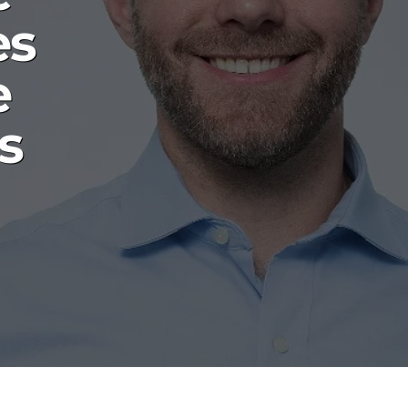
es
e
s