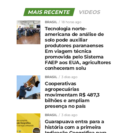
MAIS RECENTE
VIDEOS
BRASIL
18 horas ago
Tecnologia norte-
americana de análise de
solo pode auxiliar
produtores paranaenses
Em viagem técnica
promovida pelo Sistema
FAEP aos EUA, agricultores
conheceram solu
BRASIL
3 dias ago
Cooperativas
agropecuárias
movimentam R$ 487,3
bilhões e ampliam
presença no país
BRASIL
3 dias ago
Guarapuava entra para a
história com a primeira
Indicação Geográfica para