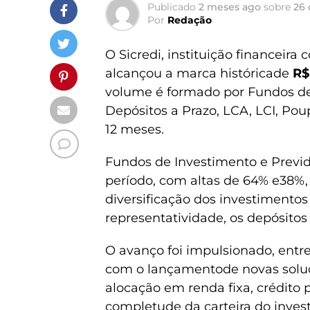
Publicado
2 meses ago
sobre
26 
Por
Redação
O Sicredi, instituição financeira
alcançou a marca históricade
R$
volume é formado por Fundos de 
Depósitos a Prazo, LCA, LCI, Po
12 meses.
Fundos de Investimento e Previ
período, com altas de 64% e38%
diversificação dos investimento
representatividade, os depósitos
O avanço foi impulsionado, entre 
com o lançamentode novas soluç
alocação em renda fixa, crédito p
completude da carteira do inves