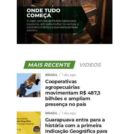
MAIS RECENTE
VIDEOS
BRASIL
1 dia ago
Cooperativas
agropecuárias
movimentam R$ 487,3
bilhões e ampliam
presença no país
BRASIL
1 dia ago
Guarapuava entra para a
história com a primeira
Indicação Geográfica para