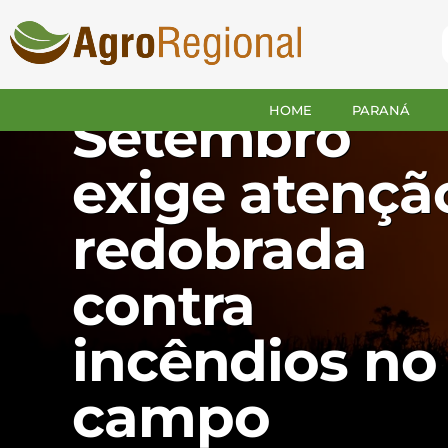
BRASIL
HOME
PARANÁ
Setembro
exige atençã
redobrada
contra
incêndios no
campo