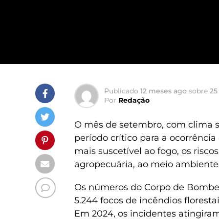
Publicado
12 meses ago
sobre
25
Por
Redação
O mês de setembro, com clima s
período crítico para a ocorrênci
mais suscetível ao fogo, os ris
agropecuária, ao meio ambiente 
Os números do Corpo de Bombeir
5.244 focos de incêndios floresta
Em 2024, os incidentes atingiram