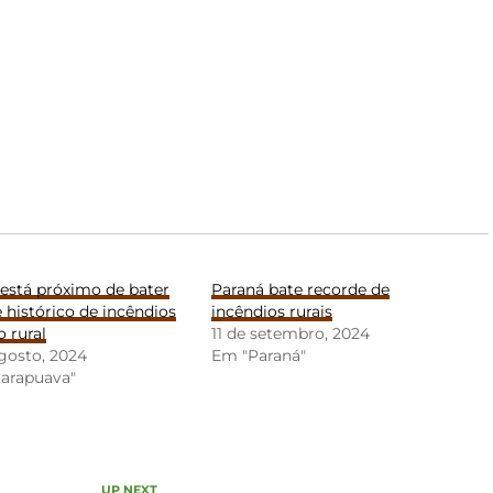
está próximo de bater
Paraná bate recorde de
 histórico de incêndios
incêndios rurais
 rural
11 de setembro, 2024
gosto, 2024
Em "Paraná"
arapuava"
UP NEXT