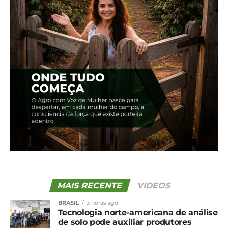
soja e milho no Paraná
19 de dezembro, 2024
28 de agosto, 2025
Em "Paraná"
Em "Paraná"
Deral confirma queda de
15% na produção agrícola
paranaense
25 de janeiro, 2024
Em "Paraná"
TÓPICOS RELACIONADOS:
UP NEXT
Oferta reduzida impulsiona preços do feijão
no Paraná
NÃO PERCA
Cotação agrícola para a região de
Guarapuava e Irati
MAIS RECENTE
VIDEOS
BRASIL
3 horas ago
Tecnologia norte-americana de análise
de solo pode auxiliar produtores