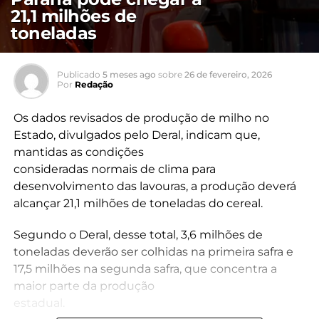
21,1 milhões de
toneladas
Publicado
5 meses ago
sobre
26 de fevereiro, 2026
Por
Redação
Os dados revisados de produção de milho no
Estado, divulgados pelo Deral, indicam que,
mantidas as condições
consideradas normais de clima para
desenvolvimento das lavouras, a produção deverá
alcançar 21,1 milhões de toneladas do cereal.
Segundo o Deral, desse total, 3,6 milhões de
toneladas deverão ser colhidas na primeira safra e
17,5 milhões na segunda safra, que concentra a
maior parte da produção
estadual.