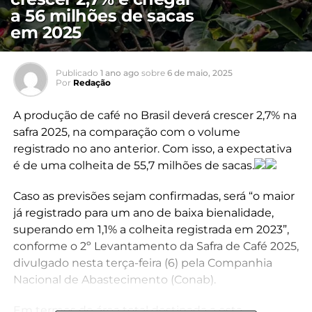
a 56 milhões de sacas
em 2025
Publicado
1 ano ago
sobre
6 de maio, 2025
Por
Redação
A produção de café no Brasil deverá crescer 2,7% na
safra 2025, na comparação com o volume
registrado no ano anterior. Com isso, a expectativa
é de uma colheita de 55,7 milhões de sacas.
Caso as previsões sejam confirmadas, será “o maior
já registrado para um ano de baixa bienalidade,
superando em 1,1% a colheita registrada em 2023”,
conforme o 2º Levantamento da Safra de Café 2025,
divulgado nesta terça-feira (6) pela Companhia
Nacional de Abastecimento (Conab).
Em termos de área total destinada a esta