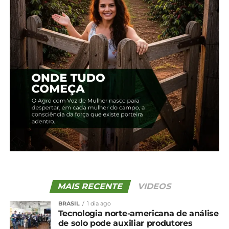
“Este resultado se deve, sobretudo, à regularidade
climática durante as fases mais críticas das
lavouras, que beneficiaram floradas positivas, e a
boa quantidade de frutos por rosetas”, destacou a
companhia.
Já a expectativa de produção para o café arábica,
espécie mais afetada pela bienalidade, é redução
de 6,6% na colheita, com previsão de uma safra em
torno de 37 milhões de sacas.
“Em Minas Gerais, estado com maior área
destinada para a produção de arábica, é esperada
uma colheita de 25,65 milhões de sacas”, informa o
MAIS RECENTE
VIDEOS
levantamento ao lembrar que, entre abril e
setembro do ano passado, houve um longo
BRASIL
1 dia ago
período seco, o que causou instabilidade nas
Tecnologia norte-americana de análise
de solo pode auxiliar produtores
lavouras.