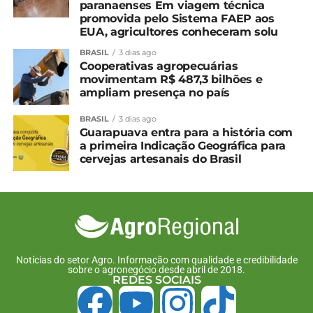
paranaenses Em viagem técnica
promovida pelo Sistema FAEP aos
*Agência Brasil
EUA, agricultores conheceram solu
BRASIL
3 dias ago
Compartilhe isso:
Cooperativas agropecuárias
movimentam R$ 487,3 bilhões e
ampliam presença no país
Facebook
18+
BRASIL
3 dias ago
Guarapuava entra para a história com
a primeira Indicação Geográfica para
cervejas artesanais do Brasil
Relacionado
Estimativa atualiza
Impactada pelo clima,
produção de café para
safra de café encerra em
55,2 milhões de sacas na
54,2 milhões de sacas
safra 2025
21 de janeiro, 2025
11 de setembro, 2025
Em "Brasil"
Em "Brasil"
Notícias do setor Agro. Informação com qualidade e credibilidade
sobre o agronegócio desde abril de 2018.
Café: Colheita da safra
REDES SOCIAIS
25/26 se inicia no BR;
preços oscilam