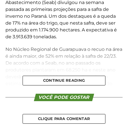
Abastecimento (Seab) divulgou na semana
passada as primeiras projeções para a safra de
inverno no Paraná. Um dos destaques é a queda
de 17% na área do trigo, que nesta safra, deve ser
produzido em 1.174.900 hectares. A expectativa é
de 3.913.639 toneladas.
No Núcleo Regional de Guarapuava o recuo na área
é ainda maior, de 52% em relação à safra de 22/23.
De acordo com a Seab, no ano passado os
produtores plantaram em 68.250 ha e neste ano
deverão semear 32.800 hectares. A produção
CONTINUE READING
estimada é de 137.760 toneladas, 18% abaixo do
resultado do ciclo anterior.
VOCÊ PODE GOSTAR
Já na Regional de Irati, a retração na área deve
atingir 55% em relação à última safra. A Regional
deve produzir em 9.000 ha, contra 19.800 do ano
CLIQUE PARA COMENTAR
passado. Na produção, o recuo é de 38%, com