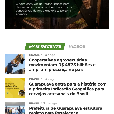
deve ser boa no Paraná
20 de maio, 2024
Em "Irati"
TÓPICOS RELACIONADOS:
UP NEXT
IDR-PR promove Dia de Campo sobre o feijão
em Irati
MAIS RECENTE
VIDEOS
NÃO PERCA
BRASIL
1 dia ago
Cotação agrícola para a região de
Cooperativas agropecuárias
Guarapuava
movimentam R$ 487,3 bilhões e
ampliam presença no país
BRASIL
1 dia ago
Guarapuava entra para a história com
a primeira Indicação Geográfica para
cervejas artesanais do Brasil
BRASIL
3 dias ago
Prefeitura de Guarapuava estrutura
projeto para fortalecer a