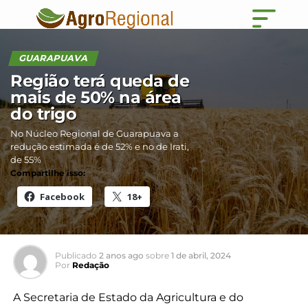
GUARAPUAVA
Região terá queda de
mais de 50% na área
do trigo
No Núcleo Regional de Guarapuava a
redução estimada é de 52% e no de Irati,
de 55%
Compartilhe isso:
Facebook
18+
Publicado
2 anos ago
sobre
1 de abril, 2024
Por
Redação
A Secretaria de Estado da Agricultura e do