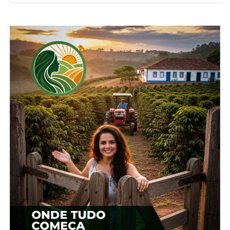
previsão de 34.650 toneladas.
*Redação
Compartilhe isso:
Facebook
18+
Relacionado
Por que a Região de
Maior produtora do País,
Guarapuava está
Região de Guarapuava
reduzindo a área da
terá redução de 39,8% na
cevada?
área de cevada
22 de abril, 2024
28 de março, 2024
Em "Guarapuava"
Em "Guarapuava"
Apesar das doenças,
oferta da 2ª safra de feijão