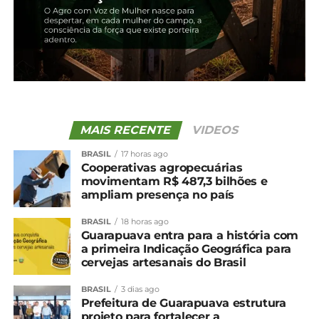
colhida
23 de janeiro, 2024
17 de janeiro, 2024
Em "Paraná"
Em "Guarapuava"
Colheita da primeira safra
de feijão atinge 60% na
região de Irati
16 de janeiro, 2024
Em "Irati"
MAIS RECENTE
VIDEOS
BRASIL
17 horas ago
TÓPICOS RELACIONADOS:
Cooperativas agropecuárias
movimentam R$ 487,3 bilhões e
UP NEXT
ampliam presença no país
Cotação agrícola para a região de Irati
BRASIL
18 horas ago
NÃO PERCA
Guarapuava entra para a história com
Cotação agrícola para a região de
a primeira Indicação Geográfica para
Guarapuava
cervejas artesanais do Brasil
BRASIL
3 dias ago
Prefeitura de Guarapuava estrutura
projeto para fortalecer a