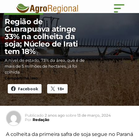
GUARAPUAVA
Região de
Guarapuava atinge
33% na colheita da
soja; Núcleo de Irati
tem 18%
A nível de estado, 73% da área, que é de
mais de 5 milhões de hectares, já foi
colhida
Compartilhe isso:
Facebook
18+
Publicado
2 anos ago
sobre
13 de março, 2024
Por
Redação
A colheita da primeira safra de soja segue no Paraná