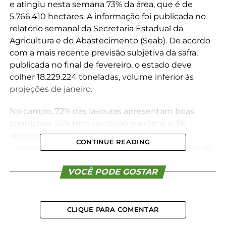
e atingiu nesta semana 73% da área, que é de
5.766.410 hectares. A informação foi publicada no
relatório semanal da Secretaria Estadual da
Agricultura e do Abastecimento (Seab). De acordo
com a mais recente previsão subjetiva da safra,
publicada no final de fevereiro, o estado deve
colher 18.229.224 toneladas, volume inferior às
projeções de janeiro.
No campo, 72% das lavouras apresentam boas
condições, 25% tem condição mediana e 3%
apresenta situação ruim. Em relação ao
CONTINUE READING
desenvolvimento das plantas, 31% está em fase de
frutificação e 69% em maturação.
VOCÊ PODE GOSTAR
Conforme a Seab, na Regional de Guarapuava, que
cultivou a soja em 309.000 hectares nesta safra, a
colheita chegou a 33%, ou seja, 102.201 hectares já
CLIQUE PARA COMENTAR
foram colhidos. As lavouras estão em 80% em boas