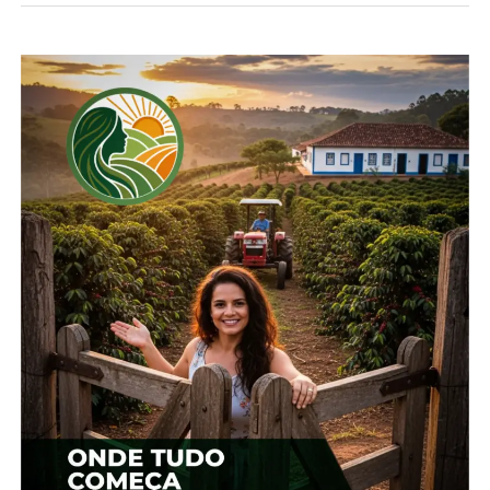
condições e 20% em situação mediana. A
estimativa é de 1.148.987 toneladas de produção.
Já no Núcleo Regional de Irati, a área é de 190.000
hectares e são esperadas 660.772 toneladas. Nesta
semana a região chegou a 18% da área colhida e
tem 80% das lavouras em boas condições.
*Redação
Compartilhe isso:
Facebook
18+
Relacionado
Região de Guarapuava
Colheita da soja chega a
tem 1% da área de soja já
12% da área no Paraná