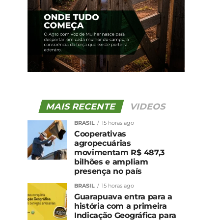
MAIS RECENTE
VIDEOS
BRASIL
15 horas ago
Cooperativas
agropecuárias
movimentam R$ 487,3
bilhões e ampliam
presença no país
BRASIL
15 horas ago
Guarapuava entra para a
história com a primeira
Indicação Geográfica para