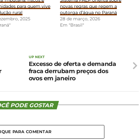
nidades para quem vive
novas regras que regem a
ução rural
outorga d’água no Paraná
dezembro, 2025
28 de março, 2026
raná"
Em "Brasil"
UP NEXT
Excesso de oferta e demanda
r
fraca derrubam preços dos
ovos em janeiro
CÊ PODE GOSTAR
LIQUE PARA COMENTAR