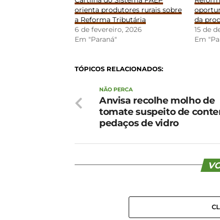
orienta produtores rurais sobre
oportu
a Reforma Tributária
da prod
6 de fevereiro, 2026
15 de 
Em "Paraná"
Em "Pa
TÓPICOS RELACIONADOS:
NÃO PERCA
Anvisa recolhe molho de
tomate suspeito de conte
pedaços de vidro
VO
C