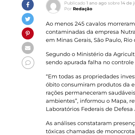
Publicado
1 ano ago
sobre
14 de 
Por
Redação
Ao menos 245 cavalos morreram
contaminadas da empresa Nutrat
em Minas Gerais, São Paulo, Rio 
Segundo o Ministério da Agricul
sendo apurada falha no controle
“Em todas as propriedades inve
óbito consumiram produtos da e
rações permaneceram saudávei
ambientes”, informou o Mapa, re
Laboratórios Federais de Defesa
As análises constataram presença 
tóxicas chamadas de monocrotali