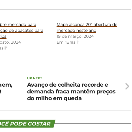
abre mercado para
Mapa alcança 20ª abertura de
ção de abacates para
mercado neste ano
ica
19 de março, 2024
osto, 2024
Em "Brasil"
sil"
UP NEXT
caem,
Avanço de colheita recorde e
R
demanda fraca mantêm preços
do milho em queda
CÊ PODE GOSTAR