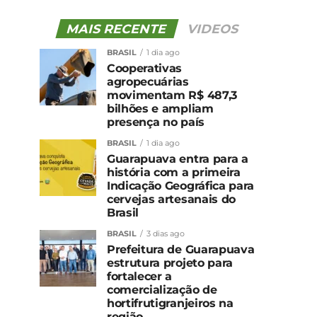
MAIS RECENTE
VIDEOS
BRASIL
1 dia ago
Cooperativas
agropecuárias
movimentam R$ 487,3
bilhões e ampliam
presença no país
BRASIL
1 dia ago
Guarapuava entra para a
história com a primeira
Indicação Geográfica para
cervejas artesanais do
Brasil
BRASIL
3 dias ago
Prefeitura de Guarapuava
estrutura projeto para
fortalecer a
comercialização de
hortifrutigranjeiros na
região