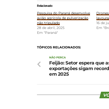
Relacionado
Pesquisa do Paraná desenvolve
Drones
avião agrícola de pulverização
lavoura
não tripulado
16 de j
28 de abril, 2025
Em "Bra
Em "Paraná"
TÓPICOS RELACIONADOS:
NÃO PERCA
Feijão: Setor espera que a
exportações sigam recor
em 2025
VO