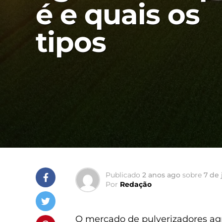
é e quais os
tipos
Publicado
2 anos ago
sobre
7 de 
Por
Redação
O mercado de pulverizadores agr