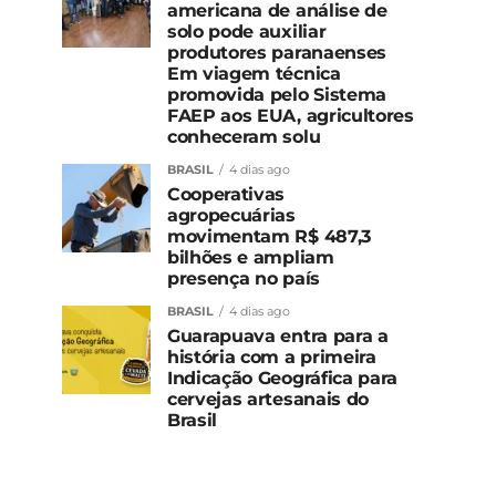
americana de análise de
solo pode auxiliar
produtores paranaenses
Em viagem técnica
promovida pelo Sistema
FAEP aos EUA, agricultores
conheceram solu
BRASIL
4 dias ago
Cooperativas
agropecuárias
movimentam R$ 487,3
bilhões e ampliam
presença no país
BRASIL
4 dias ago
Guarapuava entra para a
história com a primeira
Indicação Geográfica para
cervejas artesanais do
Brasil