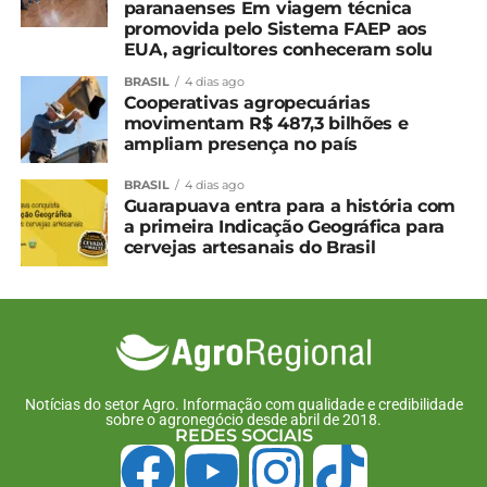
paranaenses Em viagem técnica
legislação vigente evitando multas e
promovida pelo Sistema FAEP aos
EUA, agricultores conheceram solu
cancelamento do CAD/PRO.
BRASIL
4 dias ago
Além disso, o departamento orienta os produtores
Cooperativas agropecuárias
movimentam R$ 487,3 bilhões e
rurais que têm notas de produtor modelo 4 (em
ampliam presença no país
papel) emitidas em 2025, que desejarem efetuar as
baixas antes dos prazos finais que ocorrem no
BRASIL
4 dias ago
início de 2026, podem baixá-las nos meses de
Guarapuava entra para a história com
a primeira Indicação Geográfica para
outubro a dezembro de 2025, para evitar filas e
cervejas artesanais do Brasil
espera de atendimento.
Para maiores informações, entre em contato pelos
telefones: (42) 3142-0857 ou (42) 3142-0859.
*Secom Guarapuava
Notícias do setor Agro. Informação com qualidade e credibilidade
sobre o agronegócio desde abril de 2018.
Compartilhe isso:
REDES SOCIAIS