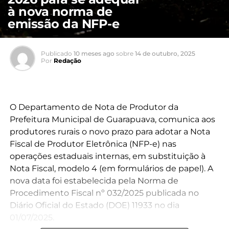
à nova norma de
emissão da NFP-e
Publicado
10 meses ago
sobre
14 de outubro, 2025
Por
Redação
O Departamento de Nota de Produtor da
Prefeitura Municipal de Guarapuava, comunica aos
produtores rurais o novo prazo para adotar a Nota
Fiscal de Produtor Eletrônica (NFP-e) nas
operações estaduais internas, em substituição à
Nota Fiscal, modelo 4 (em formulários de papel). A
nova data foi estabelecida pela Norma de
Procedimento Fiscal nº 032/2025 publicada no
Diário Oficial do Estado (DOE) 11933 no dia
01/07/2025.