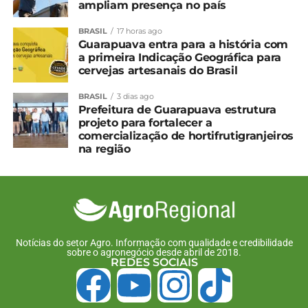
ampliam presença no país
competitividade empresarial e geração de
oportunidades para micro, pequenas e médias
BRASIL
17 horas ago
empresas. O trabalho do Planejamento Estratégico
Guarapuava entra para a história com
a primeira Indicação Geográfica para
envolveu um trabalho conjunto com Escritório de
cervejas artesanais do Brasil
Compras , Licitação e Sala do Empreendedor
visando a articulação entre secretarias, o
BRASIL
3 dias ago
mapeamento das demandas municipais e a
Prefeitura de Guarapuava estrutura
projeto para fortalecer a
identificação de serviços e segmentos com
comercialização de hortifrutigranjeiros
potencial de participação das empresas locais, na
na região
busca de uma atuação mais eficiente,
descentralizada e alinhada ao desenvolvimento
econômico do município”, explica.
Notícias do setor Agro. Informação com qualidade e credibilidade
De acordo com o secretário de Desenvolvimento
sobre o agronegócio desde abril de 2018.
REDES SOCIAIS
Econômico, Julio Agner, um dos grandes
diferenciais do programa é a possibilidade de
contratar diversos fornecedores credenciados para