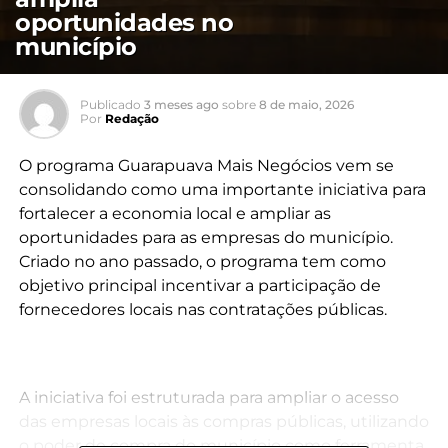
oportunidades no
município
Publicado
3 meses ago
sobre
8 de maio, 2026
Por
Redação
O programa Guarapuava Mais Negócios vem se
consolidando como uma importante iniciativa para
fortalecer a economia local e ampliar as
oportunidades para as empresas do município.
Criado no ano passado, o programa tem como
objetivo principal incentivar a participação de
fornecedores locais nas contratações públicas.
A iniciativa foi estruturada para ampliar o acesso
das empresas locais às compras públicas, utilizando
o poder de compra do município como ferramenta