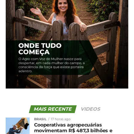
Por meio do credenciamento, empresas de
diferentes segmentos podem se cadastrar para
prestar serviços ou fornecer produtos ao município,
promovendo maior circulação econômica dentro
da própria cidade e ampliando as oportunidades
para micro, pequenas e médias empresas.
De acordo com a diretora de Planejamento
Estratégico, Janete Probst, o programa foi
estruturado como uma estratégia de
desenvolvimento econômico integrada à gestão
pública municipal. “O Guarapuava Mais Negócios
MAIS RECENTE
VIDEOS
vai além de um modelo de credenciamento. Trata-
se de uma política pública construída para utilizar o
BRASIL
17 horas ago
poder de compra do município como instrumento
Cooperativas agropecuárias
movimentam R$ 487,3 bilhões e
de fortalecimento da economia local, ampliação da