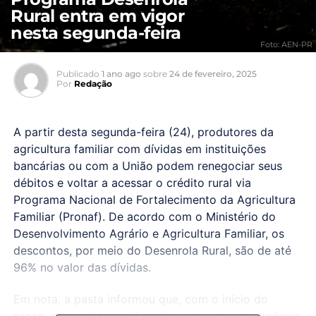
Rural entra em vigor
nesta segunda-feira
Foto: AEN-PR
Publicado
1 ano ago
sobre
24 de fevereiro, 2025
Por
Redação
A partir desta segunda-feira (24), produtores da
agricultura familiar com dívidas em instituições
bancárias ou com a União podem renegociar seus
débitos e voltar a acessar o crédito rural via
Programa Nacional de Fortalecimento da Agricultura
Familiar (Pronaf). De acordo com o Ministério do
Desenvolvimento Agrário e Agricultura Familiar, os
descontos, por meio do Desenrola Rural, são de até
96% no valor das dívidas.
Em nota, a pasta informou que, com o início do
prazo, os produtores já podem procurar uma agência