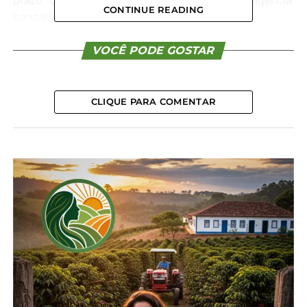
CONTINUE READING
bancária para consultar sua situação junto a
instituições com as quais têm dívidas. Aqueles com
débitos inscritos na Dívida Ativa da União têm até o
VOCÊ PODE GOSTAR
dia 30 de maio para se inscrever no Desenrola Rural.
Já para os que têm dívidas junto ao Pronaf, o prazo
vai até 31 de dezembro.
CLIQUE PARA COMENTAR
O objetivo, segundo o ministério, é auxiliar um total
de mais de 1,35 milhão de agricultores com dívidas
em atraso há mais de um ano – mais de 250 mil
apenas ao longo de 2025. A proposta é envolver,
sobretudo, inscritos na Dívida Ativa da União – por
esse motivo, a pasta destaca que não haverá prejuízo
para o Tesouro.
Como vai funcionar