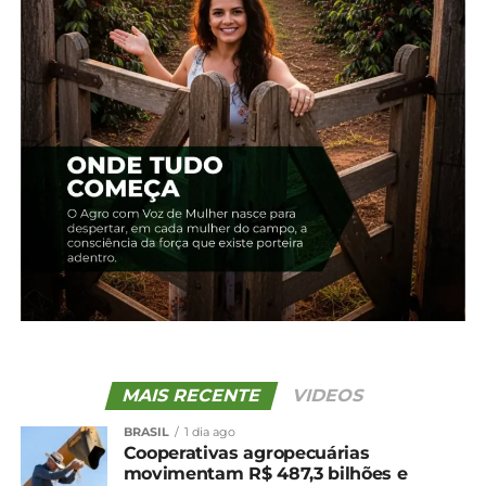
– Quem estiver inscrito na Dívida Ativa da União pode
acessar, a partir de hoje, o
site
do Regularize com
seu CPF e selecionar “Consultar Dívida” para
selecionar suas opções de pagamento.
– Se a dívida for do Pronaf, ou outras adquiridas
junto aos bancos, o interessado deve procurar sua
instituição financeira para regularizar sua situação.
– Se a dívida for de Crédito de Instalação, o
interessado pode ir direto ao Incra para quitar os
débitos com desconto ou acessar a Sala da
Cidadania.
– Interessados em aderir ao programa também
podem procurar sindicatos, associações e entidades
MAIS RECENTE
VIDEOS
representativas para obter auxílio.
BRASIL
1 dia ago
Cooperativas agropecuárias
movimentam R$ 487,3 bilhões e
*Agência Brasil