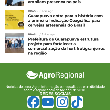
ampliam presença no país
BRASIL
1 dia ago
Compartilhe isso:
Guarapuava entra para a história com
a primeira Indicação Geográfica para
cervejas artesanais do Brasil
Facebook
18+
BRASIL
3 dias ago
Prefeitura de Guarapuava estrutura
projeto para fortalecer a
comercialização de hortifrutigranjeiros
Relacionado
na região
Desenrola Rural pode
Plano Safra 25/26 prevê
beneficiar mais de 1
R$ 89 bilhões para
milhão de produtores
agricultura familiar
13 de fevereiro, 2025
2 de julho, 2025
Em "Brasil"
Em "Brasil"
Produtores rurais podem
Notícias do setor Agro. Informação com qualidade e credibilidade
renegociar dívidas do
sobre o agronegócio desde abril de 2018.
REDES SOCIAIS
crédito rural até dia 31 de
maio
19 de abril, 2024
Em "Brasil"