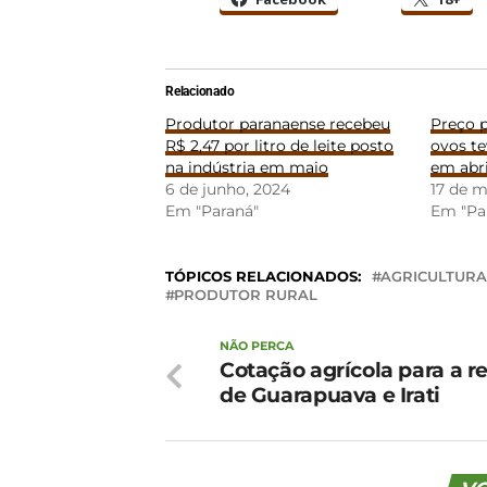
Relacionado
Produtor paranaense recebeu
Preço 
R$ 2,47 por litro de leite posto
ovos t
na indústria em maio
em abri
6 de junho, 2024
17 de m
Em "Paraná"
Em "Pa
TÓPICOS RELACIONADOS:
AGRICULTURA
PRODUTOR RURAL
NÃO PERCA
Cotação agrícola para a r
de Guarapuava e Irati