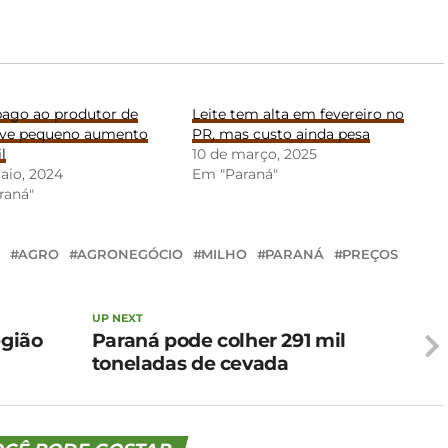
pago ao produtor de
Leite tem alta em fevereiro no
eve pequeno aumento
PR, mas custo ainda pesa
l
10 de março, 2025
aio, 2024
Em "Paraná"
raná"
AGRO
AGRONEGÓCIO
MILHO
PARANÁ
PREÇOS
UP NEXT
egião
Paraná pode colher 291 mil
toneladas de cevada