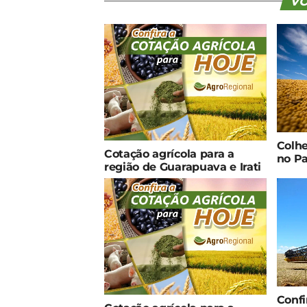
VO
Colhe
Cotação agrícola para a
no Pa
região de Guarapuava e Irati
Confi