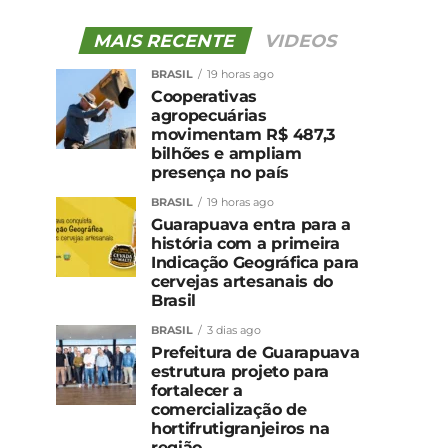
MAIS RECENTE
VIDEOS
BRASIL
19 horas ago
Cooperativas
agropecuárias
movimentam R$ 487,3
bilhões e ampliam
presença no país
BRASIL
19 horas ago
Guarapuava entra para a
história com a primeira
Indicação Geográfica para
cervejas artesanais do
Brasil
BRASIL
3 dias ago
Prefeitura de Guarapuava
estrutura projeto para
fortalecer a
comercialização de
hortifrutigranjeiros na
região