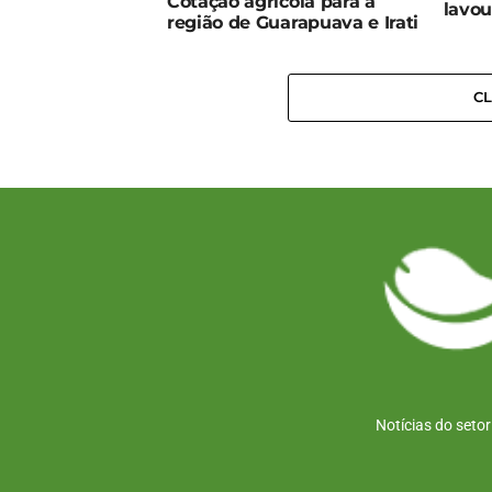
Cotação agrícola para a
lavou
região de Guarapuava e Irati
C
Notícias do seto